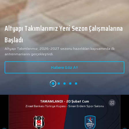
Altyapı Takımlarımız Yeni Sezon Çalışmalarına
Başladı
Altyapı Takımlarımız, 2026–2027 sezonu hazırlıkları kapsamında ilk
antrenmanlarını gerçekleştirdi.
Habere Göz At
TAMAMLANDI - 20 Şubat Cum
Ziraat Bankası Türkiye Kupası
-
Sinan Erdem Spor Salonu