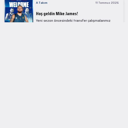
A Takım
11 Temmuz 2026
Hoş geldin Mike James!
Yeni sezon öncesindeki transfer çalışmalarımız
kapsamında Avrupa basketbolunun simge
isimlerinden Mike James ile 1+1 sezonluk sözleşme
imzaladık.
LİDER TABLOSU
EuroLeague
KUPALAR