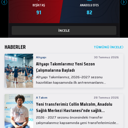
BEŞIKTAŞ
ANADOLU EFES
91
82
İNCELE
HABERLER
TÜMÜNÜ İNCELE
Altyapı
30 Temmuz 2026
Altyapı Takımlarımız Yeni Sezon
Çalışmalarına Başladı
Altyapı Takımlarımız, 2026–2027 sezonu
hazırlıkları kapsamında ilk antrenmanlarını
gerçekleştirdi.
A Takım
28 Temmuz 2026
Yeni transferimiz Collin Malcolm, Anadolu
Sağlık Merkezi Hastanesi'nde sağlık
kontrolünden geçti.
2026 - 2027 sezonu öncesindeki transfer
çalışmalarımız kapsamında yeni transferlerimizden