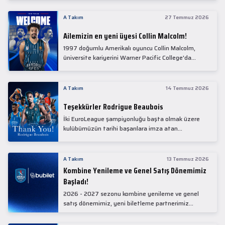
Collin Malcolm, bugün partnerimiz Anadolu Sağlık
Merkezi Hastanesi'nde kapsamlı sağlık
A Takım
27 Temmuz 2026
kontrollerinden geçti.
Ailemizin en yeni üyesi Collin Malcolm!
1997 doğumlu Amerikalı oyuncu Collin Malcolm,
üniversite kariyerini Warner Pacific College'da
tamamladıktan sonra profesyonel kariyerine
Gürcistan'da başladı.
A Takım
14 Temmuz 2026
Teşekkürler Rodrigue Beaubois
İki EuroLeague şampiyonluğu başta olmak üzere
kulübümüzün tarihi başarılara imza atan
kadrolarında yer alan Rodrigue Beaubois ile
yollarımızı ayırırken kendisine kulübümüze verdiği
emekler için teşekkür ederiz.
A Takım
13 Temmuz 2026
Kombine Yenileme ve Genel Satış Dönemimiz
Başladı!
2026 - 2027 sezonu kombine yenileme ve genel
satış dönemimiz, yeni biletleme partnerimiz
Bubilet'te başladı.