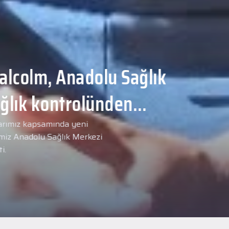
Malcolm, Anadolu Sağlık
ğlık kontrolünden
arımız kapsamında yeni
miz Anadolu Sağlık Merkezi
i.