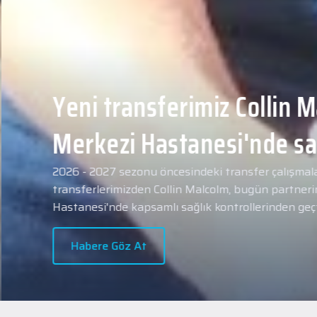
Yeni transferimiz Collin 
Merkezi Hastanesi'nde sa
geçti.
2026 - 2027 sezonu öncesindeki transfer çalışmal
transferlerimizden Collin Malcolm, bugün partneri
Hastanesi'nde kapsamlı sağlık kontrollerinden geçt
Habere Göz At