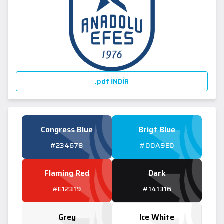
.pdf İNDİR
Congress Blue
Brigt Blue
#234678
#00A9E0
Flaming Red
Dark
#E12319
#141316
Grey
Ice White