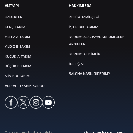
ALTYAPI
HAKKIMIZDA
HABERLER
KULÜP TARIHÇESI
GENÇ TAKIM
İŞ ORTAKLARIMIZ
YILDIZ A TAKIM
KURUMSAL SOSYAL SORUMLULUK
PROJELERİ
YILDIZ B TAKIM
KURUMSAL KİMLİK
KÜÇÜK A TAKIM
İLETİŞİM
KÜÇÜK B TAKIM
SALONA NASIL GIDERIM?
MINIK A TAKIM
ALTYAPI TEKNIK KADRO
©
2026
-
Tüm hakları saklıdır.
Kişisel Verilerin Korunması