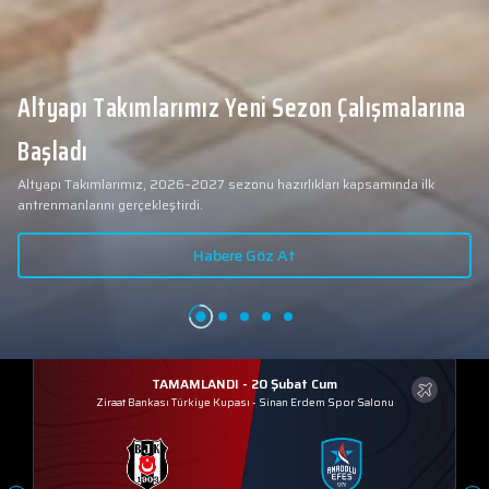
Altyapı Takımlarımız Yeni Sezon Çalışmalarına
Başladı
Altyapı Takımlarımız, 2026–2027 sezonu hazırlıkları kapsamında ilk
antrenmanlarını gerçekleştirdi.
Habere Göz At
TAMAMLANDI - 20 Şubat Cum
Ziraat Bankası Türkiye Kupası
-
Sinan Erdem Spor Salonu