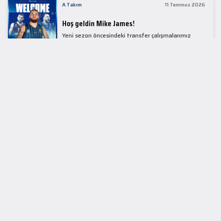
A Takım
11 Temmuz 2026
Hoş geldin Mike James!
Yeni sezon öncesindeki transfer çalışmalarımız
kapsamında Avrupa basketbolunun simge
isimlerinden Mike James ile 1+1 sezonluk sözleşme
imzaladık.
LİDER TABLOSU
EuroLeague
KUPALAR