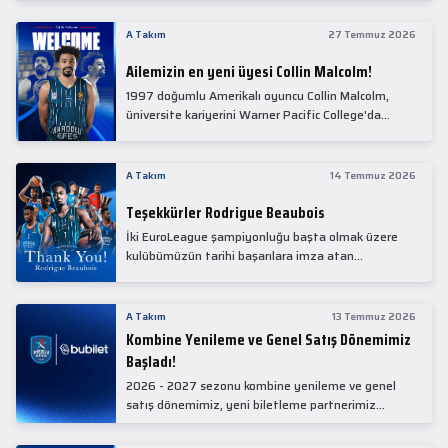
Collin Malcolm, bugün partnerimiz Anadolu Sağlık
Merkezi Hastanesi'nde kapsamlı sağlık
A Takım
27 Temmuz 2026
kontrollerinden geçti.
Ailemizin en yeni üyesi Collin Malcolm!
1997 doğumlu Amerikalı oyuncu Collin Malcolm,
üniversite kariyerini Warner Pacific College'da
tamamladıktan sonra profesyonel kariyerine
Gürcistan'da başladı.
A Takım
14 Temmuz 2026
Teşekkürler Rodrigue Beaubois
İki EuroLeague şampiyonluğu başta olmak üzere
kulübümüzün tarihi başarılara imza atan
kadrolarında yer alan Rodrigue Beaubois ile
yollarımızı ayırırken kendisine kulübümüze verdiği
emekler için teşekkür ederiz.
A Takım
13 Temmuz 2026
Kombine Yenileme ve Genel Satış Dönemimiz
Başladı!
2026 - 2027 sezonu kombine yenileme ve genel
satış dönemimiz, yeni biletleme partnerimiz
Bubilet'te başladı.