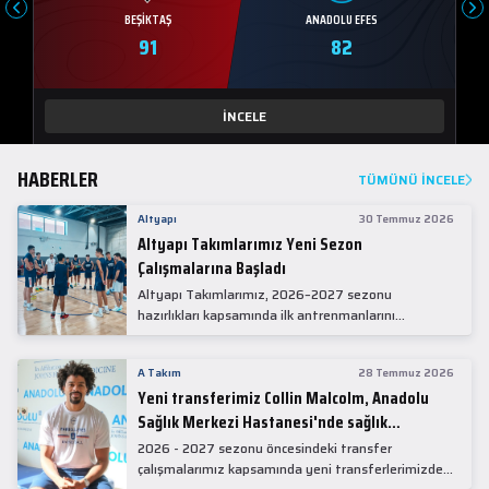
BEŞIKTAŞ
ANADOLU EFES
91
82
İNCELE
HABERLER
TÜMÜNÜ İNCELE
Altyapı
30 Temmuz 2026
Altyapı Takımlarımız Yeni Sezon
Çalışmalarına Başladı
Altyapı Takımlarımız, 2026–2027 sezonu
hazırlıkları kapsamında ilk antrenmanlarını
gerçekleştirdi.
A Takım
28 Temmuz 2026
Yeni transferimiz Collin Malcolm, Anadolu
Sağlık Merkezi Hastanesi'nde sağlık
kontrolünden geçti.
2026 - 2027 sezonu öncesindeki transfer
çalışmalarımız kapsamında yeni transferlerimizden