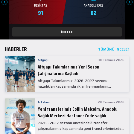
BEŞIKTAŞ
ANADOLU EFES
91
82
İNCELE
HABERLER
TÜMÜNÜ İNCELE
Altyapı
30 Temmuz 2026
Altyapı Takımlarımız Yeni Sezon
Çalışmalarına Başladı
Altyapı Takımlarımız, 2026–2027 sezonu
hazırlıkları kapsamında ilk antrenmanlarını
gerçekleştirdi.
A Takım
28 Temmuz 2026
Yeni transferimiz Collin Malcolm, Anadolu
Sağlık Merkezi Hastanesi'nde sağlık
kontrolünden geçti.
2026 - 2027 sezonu öncesindeki transfer
çalışmalarımız kapsamında yeni transferlerimizden