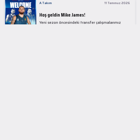
A Takım
11 Temmuz 2026
Hoş geldin Mike James!
Yeni sezon öncesindeki transfer çalışmalarımız
kapsamında Avrupa basketbolunun simge
isimlerinden Mike James ile 1+1 sezonluk sözleşme
imzaladık.
LİDER TABLOSU
EuroLeague
KUPALAR