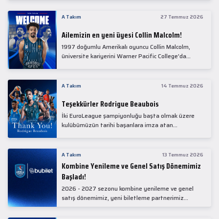
Collin Malcolm, bugün partnerimiz Anadolu Sağlık
Merkezi Hastanesi'nde kapsamlı sağlık
A Takım
27 Temmuz 2026
kontrollerinden geçti.
Ailemizin en yeni üyesi Collin Malcolm!
1997 doğumlu Amerikalı oyuncu Collin Malcolm,
üniversite kariyerini Warner Pacific College'da
tamamladıktan sonra profesyonel kariyerine
Gürcistan'da başladı.
A Takım
14 Temmuz 2026
Teşekkürler Rodrigue Beaubois
İki EuroLeague şampiyonluğu başta olmak üzere
kulübümüzün tarihi başarılara imza atan
kadrolarında yer alan Rodrigue Beaubois ile
yollarımızı ayırırken kendisine kulübümüze verdiği
emekler için teşekkür ederiz.
A Takım
13 Temmuz 2026
Kombine Yenileme ve Genel Satış Dönemimiz
Başladı!
2026 - 2027 sezonu kombine yenileme ve genel
satış dönemimiz, yeni biletleme partnerimiz
Bubilet'te başladı.