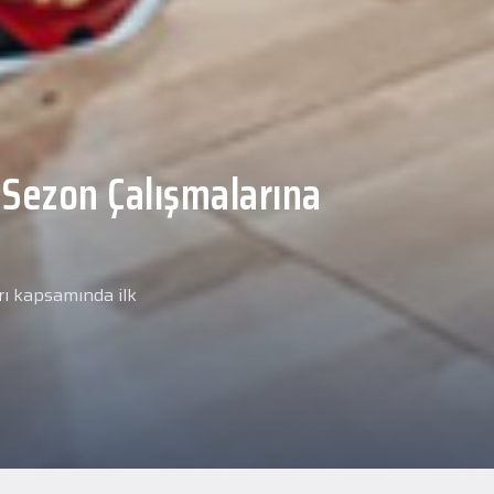
Malcolm, Anadolu Sağlık
ğlık kontrolünden
arımız kapsamında yeni
miz Anadolu Sağlık Merkezi
i.