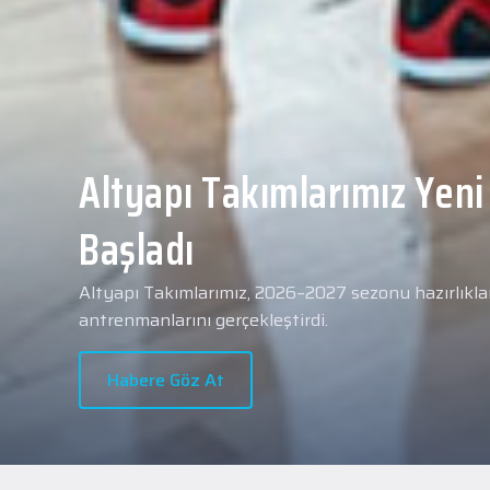
Yeni transferimiz Collin 
Merkezi Hastanesi'nde sa
geçti.
2026 - 2027 sezonu öncesindeki transfer çalışmal
transferlerimizden Collin Malcolm, bugün partneri
Hastanesi'nde kapsamlı sağlık kontrollerinden geçt
Habere Göz At