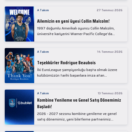
Collin Malcolm, bugün partnerimiz Anadolu Sağlık
Merkezi Hastanesi'nde kapsamlı sağlık
A Takım
27 Temmuz 2026
kontrollerinden geçti.
Ailemizin en yeni üyesi Collin Malcolm!
1997 doğumlu Amerikalı oyuncu Collin Malcolm,
üniversite kariyerini Warner Pacific College'da
tamamladıktan sonra profesyonel kariyerine
Gürcistan'da başladı.
A Takım
14 Temmuz 2026
Teşekkürler Rodrigue Beaubois
İki EuroLeague şampiyonluğu başta olmak üzere
kulübümüzün tarihi başarılara imza atan
kadrolarında yer alan Rodrigue Beaubois ile
yollarımızı ayırırken kendisine kulübümüze verdiği
emekler için teşekkür ederiz.
A Takım
13 Temmuz 2026
Kombine Yenileme ve Genel Satış Dönemimiz
Başladı!
2026 - 2027 sezonu kombine yenileme ve genel
satış dönemimiz, yeni biletleme partnerimiz
Bubilet'te başladı.