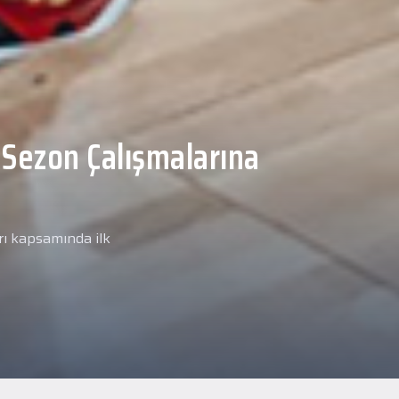
Malcolm, Anadolu Sağlık
ğlık kontrolünden
arımız kapsamında yeni
miz Anadolu Sağlık Merkezi
i.