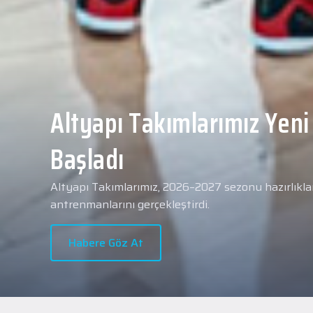
Yeni transferimiz Collin 
Merkezi Hastanesi'nde sa
geçti.
2026 - 2027 sezonu öncesindeki transfer çalışmal
transferlerimizden Collin Malcolm, bugün partneri
Hastanesi'nde kapsamlı sağlık kontrollerinden geçt
Habere Göz At