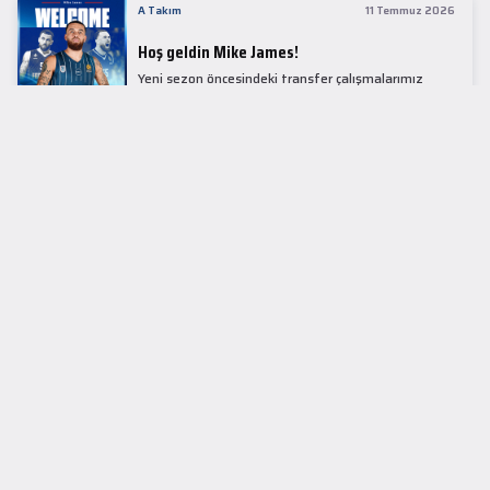
A Takım
11 Temmuz 2026
Hoş geldin Mike James!
Yeni sezon öncesindeki transfer çalışmalarımız
kapsamında Avrupa basketbolunun simge
isimlerinden Mike James ile 1+1 sezonluk sözleşme
imzaladık.
LİDER TABLOSU
EuroLeague
KUPALAR