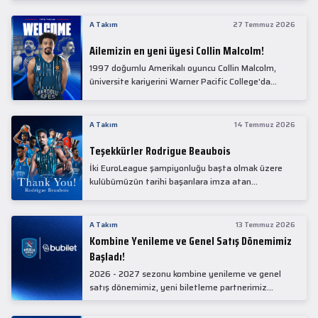
Collin Malcolm, bugün partnerimiz Anadolu Sağlık
Merkezi Hastanesi'nde kapsamlı sağlık
A Takım
27 Temmuz 2026
kontrollerinden geçti.
Ailemizin en yeni üyesi Collin Malcolm!
1997 doğumlu Amerikalı oyuncu Collin Malcolm,
üniversite kariyerini Warner Pacific College'da
tamamladıktan sonra profesyonel kariyerine
Gürcistan'da başladı.
A Takım
14 Temmuz 2026
Teşekkürler Rodrigue Beaubois
İki EuroLeague şampiyonluğu başta olmak üzere
kulübümüzün tarihi başarılara imza atan
kadrolarında yer alan Rodrigue Beaubois ile
yollarımızı ayırırken kendisine kulübümüze verdiği
emekler için teşekkür ederiz.
A Takım
13 Temmuz 2026
Kombine Yenileme ve Genel Satış Dönemimiz
Başladı!
2026 - 2027 sezonu kombine yenileme ve genel
satış dönemimiz, yeni biletleme partnerimiz
Bubilet'te başladı.