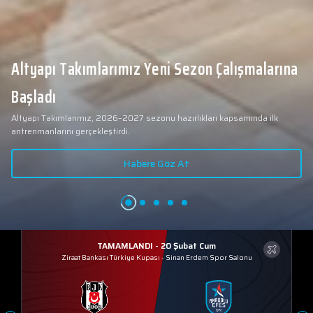
Altyapı Takımlarımız Yeni Sezon Çalışmalarına
Başladı
Altyapı Takımlarımız, 2026–2027 sezonu hazırlıkları kapsamında ilk
antrenmanlarını gerçekleştirdi.
Habere Göz At
TAMAMLANDI - 20 Şubat Cum
Ziraat Bankası Türkiye Kupası
-
Sinan Erdem Spor Salonu