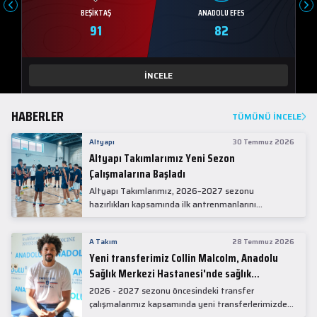
BEŞIKTAŞ
ANADOLU EFES
91
82
İNCELE
HABERLER
TÜMÜNÜ İNCELE
Altyapı
30 Temmuz 2026
Altyapı Takımlarımız Yeni Sezon
Çalışmalarına Başladı
Altyapı Takımlarımız, 2026–2027 sezonu
hazırlıkları kapsamında ilk antrenmanlarını
gerçekleştirdi.
A Takım
28 Temmuz 2026
Yeni transferimiz Collin Malcolm, Anadolu
Sağlık Merkezi Hastanesi'nde sağlık
kontrolünden geçti.
2026 - 2027 sezonu öncesindeki transfer
çalışmalarımız kapsamında yeni transferlerimizden