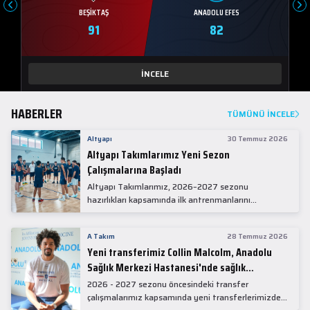
BEŞIKTAŞ
ANADOLU EFES
91
82
İNCELE
HABERLER
TÜMÜNÜ İNCELE
Altyapı
30 Temmuz 2026
Altyapı Takımlarımız Yeni Sezon
Çalışmalarına Başladı
Altyapı Takımlarımız, 2026–2027 sezonu
hazırlıkları kapsamında ilk antrenmanlarını
gerçekleştirdi.
A Takım
28 Temmuz 2026
Yeni transferimiz Collin Malcolm, Anadolu
Sağlık Merkezi Hastanesi'nde sağlık
kontrolünden geçti.
2026 - 2027 sezonu öncesindeki transfer
çalışmalarımız kapsamında yeni transferlerimizden