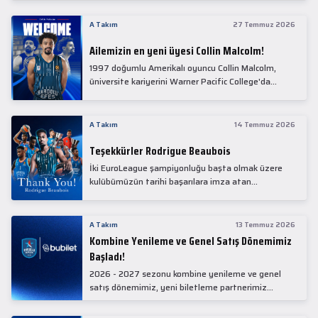
Collin Malcolm, bugün partnerimiz Anadolu Sağlık
Merkezi Hastanesi'nde kapsamlı sağlık
A Takım
27 Temmuz 2026
kontrollerinden geçti.
Ailemizin en yeni üyesi Collin Malcolm!
1997 doğumlu Amerikalı oyuncu Collin Malcolm,
üniversite kariyerini Warner Pacific College'da
tamamladıktan sonra profesyonel kariyerine
Gürcistan'da başladı.
A Takım
14 Temmuz 2026
Teşekkürler Rodrigue Beaubois
İki EuroLeague şampiyonluğu başta olmak üzere
kulübümüzün tarihi başarılara imza atan
kadrolarında yer alan Rodrigue Beaubois ile
yollarımızı ayırırken kendisine kulübümüze verdiği
emekler için teşekkür ederiz.
A Takım
13 Temmuz 2026
Kombine Yenileme ve Genel Satış Dönemimiz
Başladı!
2026 - 2027 sezonu kombine yenileme ve genel
satış dönemimiz, yeni biletleme partnerimiz
Bubilet'te başladı.