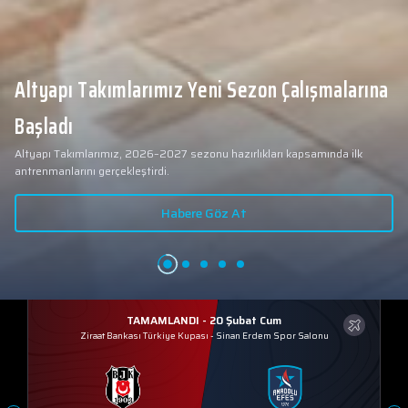
Altyapı Takımlarımız Yeni Sezon Çalışmalarına
Başladı
Altyapı Takımlarımız, 2026–2027 sezonu hazırlıkları kapsamında ilk
antrenmanlarını gerçekleştirdi.
Habere Göz At
TAMAMLANDI - 20 Şubat Cum
Ziraat Bankası Türkiye Kupası
-
Sinan Erdem Spor Salonu