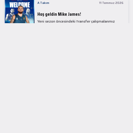
A Takım
11 Temmuz 2026
Hoş geldin Mike James!
Yeni sezon öncesindeki transfer çalışmalarımız
kapsamında Avrupa basketbolunun simge
isimlerinden Mike James ile 1+1 sezonluk sözleşme
imzaladık.
LİDER TABLOSU
EuroLeague
KUPALAR