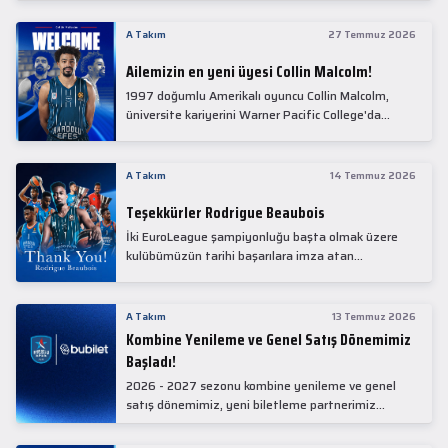
Collin Malcolm, bugün partnerimiz Anadolu Sağlık
Merkezi Hastanesi'nde kapsamlı sağlık
A Takım
27 Temmuz 2026
kontrollerinden geçti.
Ailemizin en yeni üyesi Collin Malcolm!
1997 doğumlu Amerikalı oyuncu Collin Malcolm,
üniversite kariyerini Warner Pacific College'da
tamamladıktan sonra profesyonel kariyerine
Gürcistan'da başladı.
A Takım
14 Temmuz 2026
Teşekkürler Rodrigue Beaubois
İki EuroLeague şampiyonluğu başta olmak üzere
kulübümüzün tarihi başarılara imza atan
kadrolarında yer alan Rodrigue Beaubois ile
yollarımızı ayırırken kendisine kulübümüze verdiği
emekler için teşekkür ederiz.
A Takım
13 Temmuz 2026
Kombine Yenileme ve Genel Satış Dönemimiz
Başladı!
2026 - 2027 sezonu kombine yenileme ve genel
satış dönemimiz, yeni biletleme partnerimiz
Bubilet'te başladı.