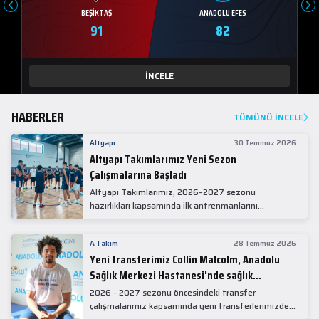
BEŞIKTAŞ
ANADOLU EFES
91
82
İNCELE
HABERLER
TÜMÜNÜ İNCELE
Altyapı
30 Temmuz 2026
Altyapı Takımlarımız Yeni Sezon
Çalışmalarına Başladı
Altyapı Takımlarımız, 2026–2027 sezonu
hazırlıkları kapsamında ilk antrenmanlarını
gerçekleştirdi.
A Takım
28 Temmuz 2026
Yeni transferimiz Collin Malcolm, Anadolu
Sağlık Merkezi Hastanesi'nde sağlık
kontrolünden geçti.
2026 - 2027 sezonu öncesindeki transfer
çalışmalarımız kapsamında yeni transferlerimizden