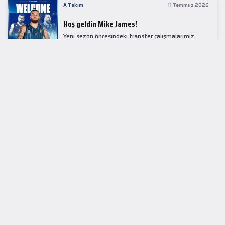
A Takım
11 Temmuz 2026
Hoş geldin Mike James!
Yeni sezon öncesindeki transfer çalışmalarımız
kapsamında Avrupa basketbolunun simge
isimlerinden Mike James ile 1+1 sezonluk sözleşme
imzaladık.
LİDER TABLOSU
EuroLeague
KUPALAR