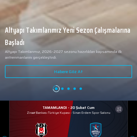
Altyapı Takımlarımız Yeni Sezon Çalışmalarına
Başladı
Altyapı Takımlarımız, 2026–2027 sezonu hazırlıkları kapsamında ilk
antrenmanlarını gerçekleştirdi.
Habere Göz At
TAMAMLANDI - 20 Şubat Cum
Ziraat Bankası Türkiye Kupası
-
Sinan Erdem Spor Salonu