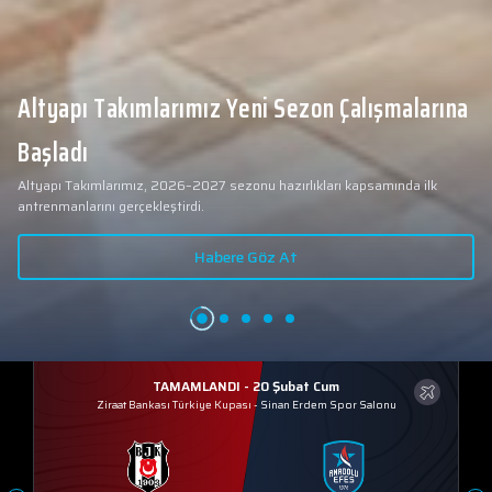
Altyapı Takımlarımız Yeni Sezon Çalışmalarına
Başladı
Altyapı Takımlarımız, 2026–2027 sezonu hazırlıkları kapsamında ilk
antrenmanlarını gerçekleştirdi.
Habere Göz At
TAMAMLANDI - 20 Şubat Cum
Ziraat Bankası Türkiye Kupası
-
Sinan Erdem Spor Salonu