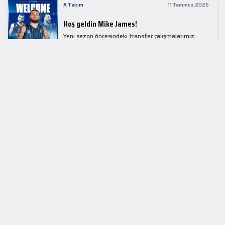
A Takım
11 Temmuz 2026
Hoş geldin Mike James!
Yeni sezon öncesindeki transfer çalışmalarımız
kapsamında Avrupa basketbolunun simge
isimlerinden Mike James ile 1+1 sezonluk sözleşme
imzaladık.
LİDER TABLOSU
EuroLeague
KUPALAR