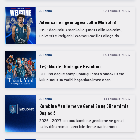
Collin Malcolm, bugün partnerimiz Anadolu Sağlık
Merkezi Hastanesi'nde kapsamlı sağlık
A Takım
27 Temmuz 2026
kontrollerinden geçti.
Ailemizin en yeni üyesi Collin Malcolm!
1997 doğumlu Amerikalı oyuncu Collin Malcolm,
üniversite kariyerini Warner Pacific College'da
tamamladıktan sonra profesyonel kariyerine
Gürcistan'da başladı.
A Takım
14 Temmuz 2026
Teşekkürler Rodrigue Beaubois
İki EuroLeague şampiyonluğu başta olmak üzere
kulübümüzün tarihi başarılara imza atan
kadrolarında yer alan Rodrigue Beaubois ile
yollarımızı ayırırken kendisine kulübümüze verdiği
emekler için teşekkür ederiz.
A Takım
13 Temmuz 2026
Kombine Yenileme ve Genel Satış Dönemimiz
Başladı!
2026 - 2027 sezonu kombine yenileme ve genel
satış dönemimiz, yeni biletleme partnerimiz
Bubilet'te başladı.