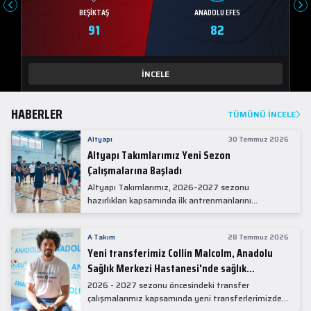
BEŞIKTAŞ
ANADOLU EFES
91
82
İNCELE
HABERLER
TÜMÜNÜ İNCELE
Altyapı
30 Temmuz 2026
Altyapı Takımlarımız Yeni Sezon
Çalışmalarına Başladı
Altyapı Takımlarımız, 2026–2027 sezonu
hazırlıkları kapsamında ilk antrenmanlarını
gerçekleştirdi.
A Takım
28 Temmuz 2026
Yeni transferimiz Collin Malcolm, Anadolu
Sağlık Merkezi Hastanesi'nde sağlık
kontrolünden geçti.
2026 - 2027 sezonu öncesindeki transfer
çalışmalarımız kapsamında yeni transferlerimizden