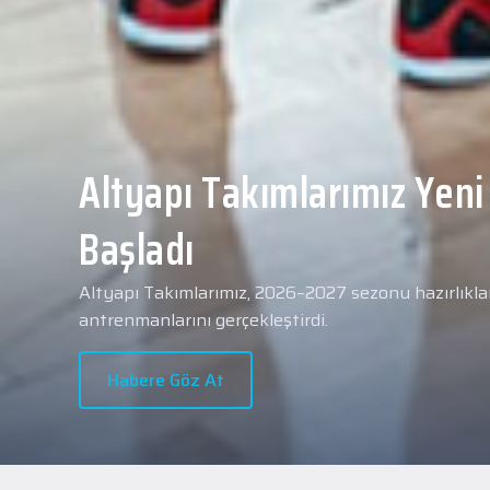
Yeni transferimiz Collin 
Merkezi Hastanesi'nde sa
geçti.
2026 - 2027 sezonu öncesindeki transfer çalışmal
transferlerimizden Collin Malcolm, bugün partneri
Hastanesi'nde kapsamlı sağlık kontrollerinden geçt
Habere Göz At