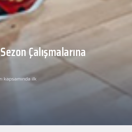
Malcolm, Anadolu Sağlık
ğlık kontrolünden
arımız kapsamında yeni
miz Anadolu Sağlık Merkezi
i.