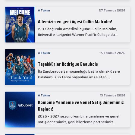
Collin Malcolm, bugün partnerimiz Anadolu Sağlık
Merkezi Hastanesi'nde kapsamlı sağlık
A Takım
27 Temmuz 2026
kontrollerinden geçti.
Ailemizin en yeni üyesi Collin Malcolm!
1997 doğumlu Amerikalı oyuncu Collin Malcolm,
üniversite kariyerini Warner Pacific College'da
tamamladıktan sonra profesyonel kariyerine
Gürcistan'da başladı.
A Takım
14 Temmuz 2026
Teşekkürler Rodrigue Beaubois
İki EuroLeague şampiyonluğu başta olmak üzere
kulübümüzün tarihi başarılara imza atan
kadrolarında yer alan Rodrigue Beaubois ile
yollarımızı ayırırken kendisine kulübümüze verdiği
emekler için teşekkür ederiz.
A Takım
13 Temmuz 2026
Kombine Yenileme ve Genel Satış Dönemimiz
Başladı!
2026 - 2027 sezonu kombine yenileme ve genel
satış dönemimiz, yeni biletleme partnerimiz
Bubilet'te başladı.