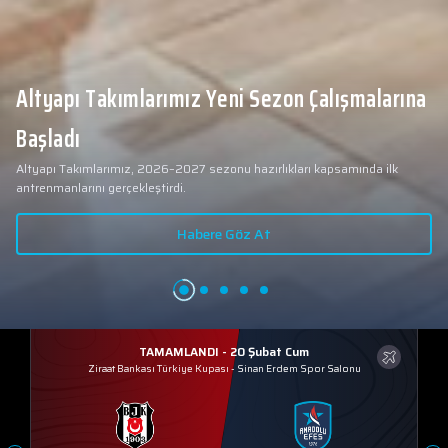
Altyapı Takımlarımız Yeni Sezon Çalışmalarına
Başladı
Altyapı Takımlarımız, 2026–2027 sezonu hazırlıkları kapsamında ilk
antrenmanlarını gerçekleştirdi.
Habere Göz At
TAMAMLANDI - 20 Şubat Cum
Ziraat Bankası Türkiye Kupası
-
Sinan Erdem Spor Salonu