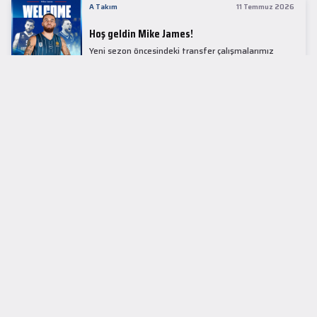
A Takım
11 Temmuz 2026
Hoş geldin Mike James!
Yeni sezon öncesindeki transfer çalışmalarımız
kapsamında Avrupa basketbolunun simge
isimlerinden Mike James ile 1+1 sezonluk sözleşme
imzaladık.
LİDER TABLOSU
EuroLeague
KUPALAR