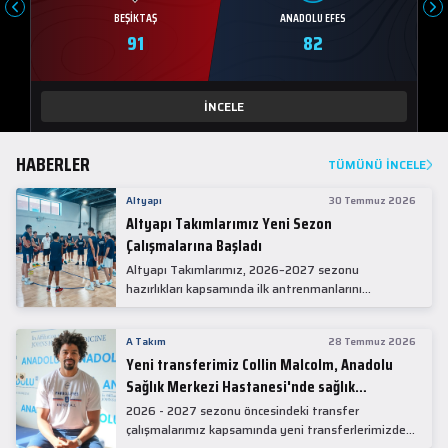
BEŞIKTAŞ
ANADOLU EFES
91
82
İNCELE
HABERLER
TÜMÜNÜ İNCELE
Altyapı
30 Temmuz 2026
Altyapı Takımlarımız Yeni Sezon
Çalışmalarına Başladı
Altyapı Takımlarımız, 2026–2027 sezonu
hazırlıkları kapsamında ilk antrenmanlarını
gerçekleştirdi.
A Takım
28 Temmuz 2026
Yeni transferimiz Collin Malcolm, Anadolu
Sağlık Merkezi Hastanesi'nde sağlık
kontrolünden geçti.
2026 - 2027 sezonu öncesindeki transfer
çalışmalarımız kapsamında yeni transferlerimizden