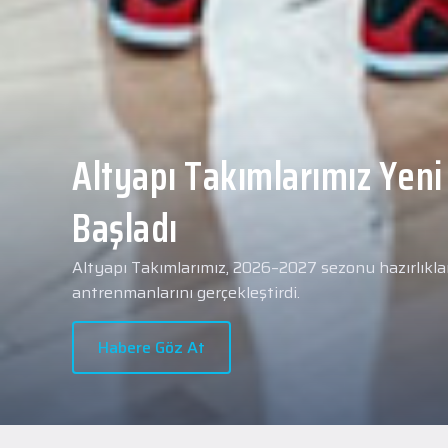
Yeni transferimiz Collin 
Merkezi Hastanesi'nde sa
geçti.
2026 - 2027 sezonu öncesindeki transfer çalışmal
transferlerimizden Collin Malcolm, bugün partneri
Hastanesi'nde kapsamlı sağlık kontrollerinden geçt
Habere Göz At