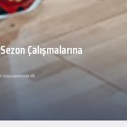
Malcolm, Anadolu Sağlık
ğlık kontrolünden
arımız kapsamında yeni
miz Anadolu Sağlık Merkezi
i.