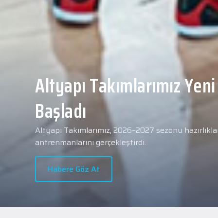
Yeni transferimiz Collin 
Merkezi Hastanesi'nde sa
geçti.
2026 - 2027 sezonu öncesindeki transfer çalışmal
transferlerimizden Collin Malcolm, bugün partneri
Hastanesi'nde kapsamlı sağlık kontrollerinden geçt
Habere Göz At