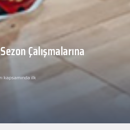
Malcolm, Anadolu Sağlık
ğlık kontrolünden
arımız kapsamında yeni
miz Anadolu Sağlık Merkezi
i.