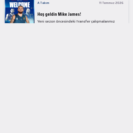
A Takım
11 Temmuz 2026
Hoş geldin Mike James!
Yeni sezon öncesindeki transfer çalışmalarımız
kapsamında Avrupa basketbolunun simge
isimlerinden Mike James ile 1+1 sezonluk sözleşme
imzaladık.
LİDER TABLOSU
EuroLeague
KUPALAR