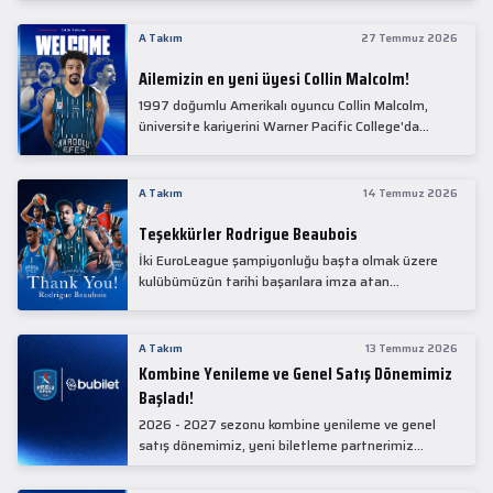
Collin Malcolm, bugün partnerimiz Anadolu Sağlık
Merkezi Hastanesi'nde kapsamlı sağlık
A Takım
27 Temmuz 2026
kontrollerinden geçti.
Ailemizin en yeni üyesi Collin Malcolm!
1997 doğumlu Amerikalı oyuncu Collin Malcolm,
üniversite kariyerini Warner Pacific College'da
tamamladıktan sonra profesyonel kariyerine
Gürcistan'da başladı.
A Takım
14 Temmuz 2026
Teşekkürler Rodrigue Beaubois
İki EuroLeague şampiyonluğu başta olmak üzere
kulübümüzün tarihi başarılara imza atan
kadrolarında yer alan Rodrigue Beaubois ile
yollarımızı ayırırken kendisine kulübümüze verdiği
emekler için teşekkür ederiz.
A Takım
13 Temmuz 2026
Kombine Yenileme ve Genel Satış Dönemimiz
Başladı!
2026 - 2027 sezonu kombine yenileme ve genel
satış dönemimiz, yeni biletleme partnerimiz
Bubilet'te başladı.