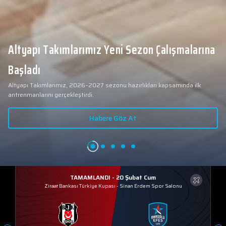
Altyapı Takımlarımız Yeni Sezon Çalışmalarına
Başladı
Altyapı Takımlarımız, 2026–2027 sezonu hazırlıkları kapsamında ilk
antrenmanlarını gerçekleştirdi.
Habere Göz At
TAMAMLANDI - 20 Şubat Cum
Ziraat Bankası Türkiye Kupası
-
Sinan Erdem Spor Salonu