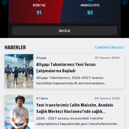
BEŞIKTAŞ
ANADOLU EFES
91
82
İNCELE
HABERLER
TÜMÜNÜ İNCELE
Altyapı
30 Temmuz 2026
Altyapı Takımlarımız Yeni Sezon
Çalışmalarına Başladı
Altyapı Takımlarımız, 2026–2027 sezonu
hazırlıkları kapsamında ilk antrenmanlarını
gerçekleştirdi.
A Takım
28 Temmuz 2026
Yeni transferimiz Collin Malcolm, Anadolu
Sağlık Merkezi Hastanesi'nde sağlık
kontrolünden geçti.
2026 - 2027 sezonu öncesindeki transfer
çalışmalarımız kapsamında yeni transferlerimizden