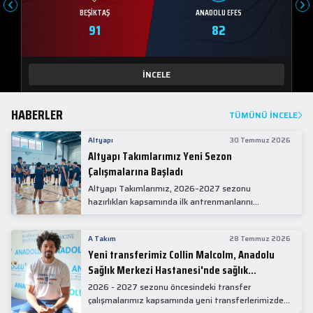
BEŞIKTAŞ
ANADOLU EFES
91
82
İNCELE
HABERLER
TÜMÜNÜ İNCELE
Altyapı
30 Temmuz 2026
Altyapı Takımlarımız Yeni Sezon
Çalışmalarına Başladı
Altyapı Takımlarımız, 2026–2027 sezonu
hazırlıkları kapsamında ilk antrenmanlarını
gerçekleştirdi.
A Takım
28 Temmuz 2026
Yeni transferimiz Collin Malcolm, Anadolu
Sağlık Merkezi Hastanesi'nde sağlık
kontrolünden geçti.
2026 - 2027 sezonu öncesindeki transfer
çalışmalarımız kapsamında yeni transferlerimizden