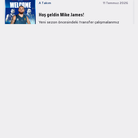
A Takım
11 Temmuz 2026
Hoş geldin Mike James!
Yeni sezon öncesindeki transfer çalışmalarımız
kapsamında Avrupa basketbolunun simge
isimlerinden Mike James ile 1+1 sezonluk sözleşme
imzaladık.
LİDER TABLOSU
EuroLeague
KUPALAR