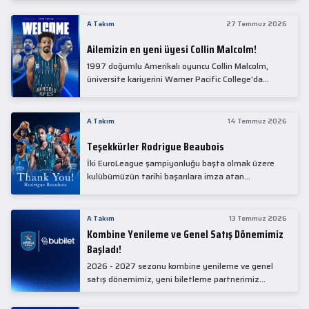
Collin Malcolm, bugün partnerimiz Anadolu Sağlık
Merkezi Hastanesi'nde kapsamlı sağlık
A Takım
27 Temmuz 2026
kontrollerinden geçti.
Ailemizin en yeni üyesi Collin Malcolm!
1997 doğumlu Amerikalı oyuncu Collin Malcolm,
üniversite kariyerini Warner Pacific College'da
tamamladıktan sonra profesyonel kariyerine
Gürcistan'da başladı.
A Takım
14 Temmuz 2026
Teşekkürler Rodrigue Beaubois
İki EuroLeague şampiyonluğu başta olmak üzere
kulübümüzün tarihi başarılara imza atan
kadrolarında yer alan Rodrigue Beaubois ile
yollarımızı ayırırken kendisine kulübümüze verdiği
emekler için teşekkür ederiz.
A Takım
13 Temmuz 2026
Kombine Yenileme ve Genel Satış Dönemimiz
Başladı!
2026 - 2027 sezonu kombine yenileme ve genel
satış dönemimiz, yeni biletleme partnerimiz
Bubilet'te başladı.