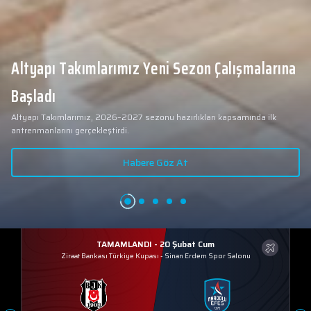
Altyapı Takımlarımız Yeni Sezon Çalışmalarına
Başladı
Altyapı Takımlarımız, 2026–2027 sezonu hazırlıkları kapsamında ilk
antrenmanlarını gerçekleştirdi.
Habere Göz At
TAMAMLANDI - 20 Şubat Cum
Ziraat Bankası Türkiye Kupası
-
Sinan Erdem Spor Salonu