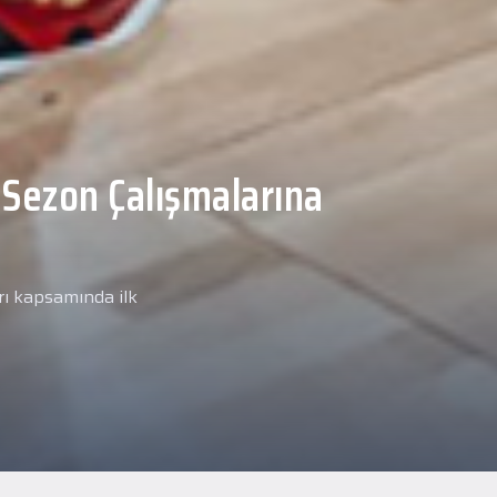
Malcolm, Anadolu Sağlık
ğlık kontrolünden
arımız kapsamında yeni
miz Anadolu Sağlık Merkezi
i.