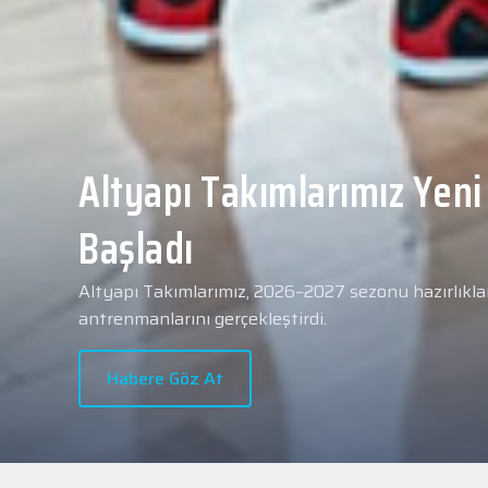
Yeni transferimiz Collin 
Merkezi Hastanesi'nde sa
geçti.
2026 - 2027 sezonu öncesindeki transfer çalışmal
transferlerimizden Collin Malcolm, bugün partneri
Hastanesi'nde kapsamlı sağlık kontrollerinden geçt
Habere Göz At