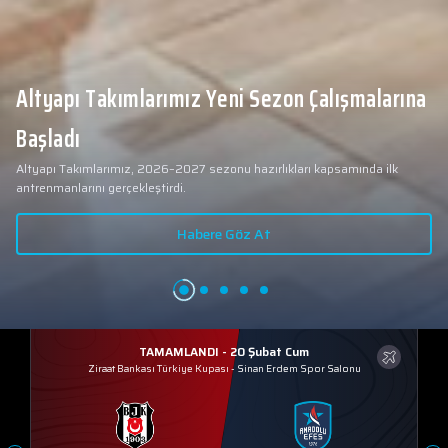
Altyapı Takımlarımız Yeni Sezon Çalışmalarına
Başladı
Altyapı Takımlarımız, 2026–2027 sezonu hazırlıkları kapsamında ilk
antrenmanlarını gerçekleştirdi.
Habere Göz At
TAMAMLANDI - 20 Şubat Cum
Ziraat Bankası Türkiye Kupası
-
Sinan Erdem Spor Salonu