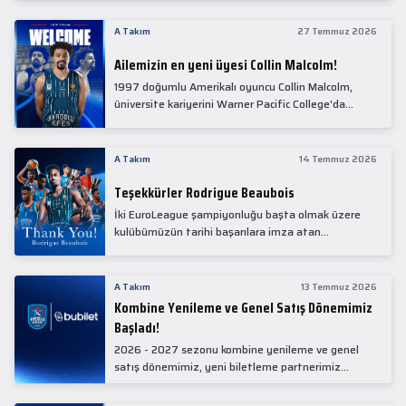
Collin Malcolm, bugün partnerimiz Anadolu Sağlık
Merkezi Hastanesi'nde kapsamlı sağlık
A Takım
27 Temmuz 2026
kontrollerinden geçti.
Ailemizin en yeni üyesi Collin Malcolm!
1997 doğumlu Amerikalı oyuncu Collin Malcolm,
üniversite kariyerini Warner Pacific College'da
tamamladıktan sonra profesyonel kariyerine
Gürcistan'da başladı.
A Takım
14 Temmuz 2026
Teşekkürler Rodrigue Beaubois
İki EuroLeague şampiyonluğu başta olmak üzere
kulübümüzün tarihi başarılara imza atan
kadrolarında yer alan Rodrigue Beaubois ile
yollarımızı ayırırken kendisine kulübümüze verdiği
emekler için teşekkür ederiz.
A Takım
13 Temmuz 2026
Kombine Yenileme ve Genel Satış Dönemimiz
Başladı!
2026 - 2027 sezonu kombine yenileme ve genel
satış dönemimiz, yeni biletleme partnerimiz
Bubilet'te başladı.