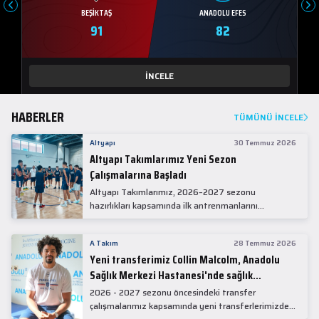
BEŞIKTAŞ
ANADOLU EFES
91
82
İNCELE
HABERLER
TÜMÜNÜ İNCELE
Altyapı
30 Temmuz 2026
Altyapı Takımlarımız Yeni Sezon
Çalışmalarına Başladı
Altyapı Takımlarımız, 2026–2027 sezonu
hazırlıkları kapsamında ilk antrenmanlarını
gerçekleştirdi.
A Takım
28 Temmuz 2026
Yeni transferimiz Collin Malcolm, Anadolu
Sağlık Merkezi Hastanesi'nde sağlık
kontrolünden geçti.
2026 - 2027 sezonu öncesindeki transfer
çalışmalarımız kapsamında yeni transferlerimizden