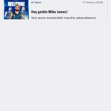
A Takım
11 Temmuz 2026
Hoş geldin Mike James!
Yeni sezon öncesindeki transfer çalışmalarımız
kapsamında Avrupa basketbolunun simge
isimlerinden Mike James ile 1+1 sezonluk sözleşme
imzaladık.
LİDER TABLOSU
EuroLeague
KUPALAR