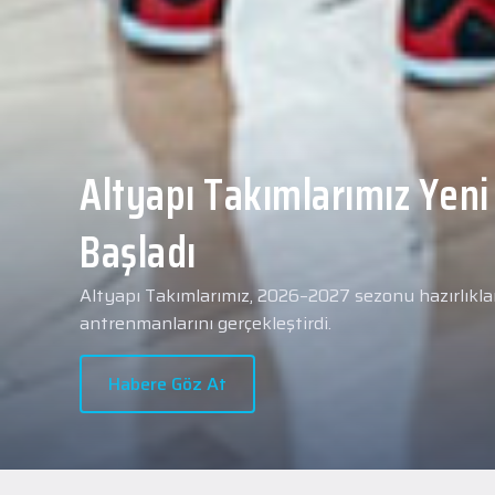
Yeni transferimiz Collin 
Merkezi Hastanesi'nde sa
geçti.
2026 - 2027 sezonu öncesindeki transfer çalışmal
transferlerimizden Collin Malcolm, bugün partneri
Hastanesi'nde kapsamlı sağlık kontrollerinden geçt
Habere Göz At