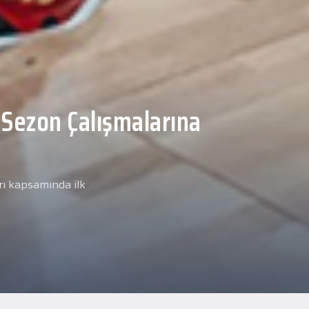
Malcolm, Anadolu Sağlık
ğlık kontrolünden
arımız kapsamında yeni
miz Anadolu Sağlık Merkezi
i.