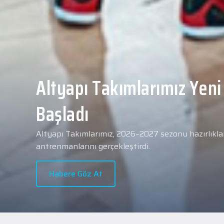
Yeni transferimiz Collin 
Merkezi Hastanesi'nde sa
geçti.
2026 - 2027 sezonu öncesindeki transfer çalışmal
transferlerimizden Collin Malcolm, bugün partneri
Hastanesi'nde kapsamlı sağlık kontrollerinden geçt
Habere Göz At