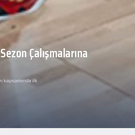
Malcolm, Anadolu Sağlık
ğlık kontrolünden
arımız kapsamında yeni
miz Anadolu Sağlık Merkezi
i.