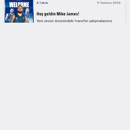
A Takım
11 Temmuz 2026
Hoş geldin Mike James!
Yeni sezon öncesindeki transfer çalışmalarımız
kapsamında Avrupa basketbolunun simge
isimlerinden Mike James ile 1+1 sezonluk sözleşme
imzaladık.
LİDER TABLOSU
EuroLeague
KUPALAR