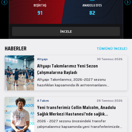
BEŞIKTAŞ
ANADOLU EFES
91
82
İNCELE
HABERLER
TÜMÜNÜ İNCELE
Altyapı
30 Temmuz 2026
Altyapı Takımlarımız Yeni Sezon
Çalışmalarına Başladı
Altyapı Takımlarımız, 2026–2027 sezonu
hazırlıkları kapsamında ilk antrenmanlarını
gerçekleştirdi.
A Takım
28 Temmuz 2026
Yeni transferimiz Collin Malcolm, Anadolu
Sağlık Merkezi Hastanesi'nde sağlık
kontrolünden geçti.
2026 - 2027 sezonu öncesindeki transfer
çalışmalarımız kapsamında yeni transferlerimizden