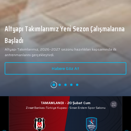
Altyapı Takımlarımız Yeni Sezon Çalışmalarına
Başladı
Altyapı Takımlarımız, 2026–2027 sezonu hazırlıkları kapsamında ilk
antrenmanlarını gerçekleştirdi.
Habere Göz At
TAMAMLANDI - 20 Şubat Cum
Ziraat Bankası Türkiye Kupası
-
Sinan Erdem Spor Salonu