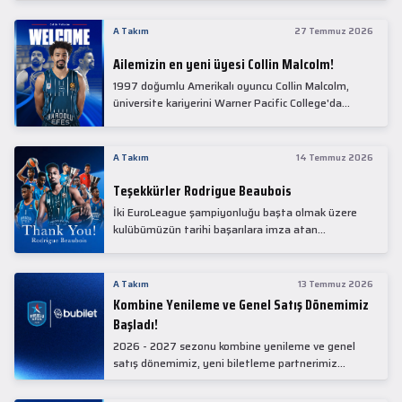
Collin Malcolm, bugün partnerimiz Anadolu Sağlık
Merkezi Hastanesi'nde kapsamlı sağlık
A Takım
27 Temmuz 2026
kontrollerinden geçti.
Ailemizin en yeni üyesi Collin Malcolm!
1997 doğumlu Amerikalı oyuncu Collin Malcolm,
üniversite kariyerini Warner Pacific College'da
tamamladıktan sonra profesyonel kariyerine
Gürcistan'da başladı.
A Takım
14 Temmuz 2026
Teşekkürler Rodrigue Beaubois
İki EuroLeague şampiyonluğu başta olmak üzere
kulübümüzün tarihi başarılara imza atan
kadrolarında yer alan Rodrigue Beaubois ile
yollarımızı ayırırken kendisine kulübümüze verdiği
emekler için teşekkür ederiz.
A Takım
13 Temmuz 2026
Kombine Yenileme ve Genel Satış Dönemimiz
Başladı!
2026 - 2027 sezonu kombine yenileme ve genel
satış dönemimiz, yeni biletleme partnerimiz
Bubilet'te başladı.