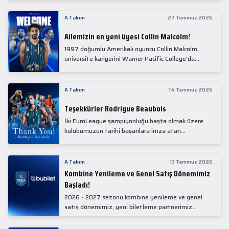
Collin Malcolm, bugün partnerimiz Anadolu Sağlık
Merkezi Hastanesi'nde kapsamlı sağlık
A Takım
27 Temmuz 2026
kontrollerinden geçti.
Ailemizin en yeni üyesi Collin Malcolm!
1997 doğumlu Amerikalı oyuncu Collin Malcolm,
üniversite kariyerini Warner Pacific College'da
tamamladıktan sonra profesyonel kariyerine
Gürcistan'da başladı.
A Takım
14 Temmuz 2026
Teşekkürler Rodrigue Beaubois
İki EuroLeague şampiyonluğu başta olmak üzere
kulübümüzün tarihi başarılara imza atan
kadrolarında yer alan Rodrigue Beaubois ile
yollarımızı ayırırken kendisine kulübümüze verdiği
emekler için teşekkür ederiz.
A Takım
13 Temmuz 2026
Kombine Yenileme ve Genel Satış Dönemimiz
Başladı!
2026 - 2027 sezonu kombine yenileme ve genel
satış dönemimiz, yeni biletleme partnerimiz
Bubilet'te başladı.