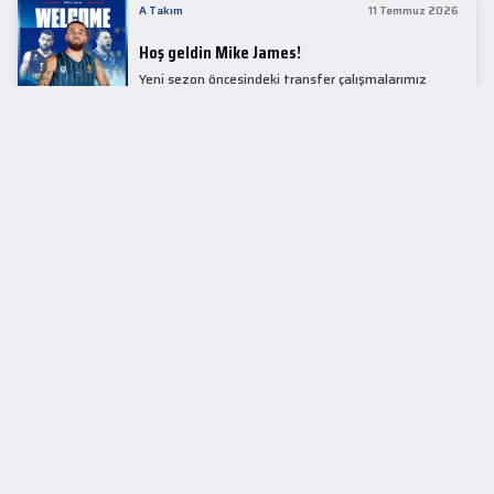
A Takım
11 Temmuz 2026
Hoş geldin Mike James!
Yeni sezon öncesindeki transfer çalışmalarımız
kapsamında Avrupa basketbolunun simge
isimlerinden Mike James ile 1+1 sezonluk sözleşme
imzaladık.
LİDER TABLOSU
EuroLeague
KUPALAR