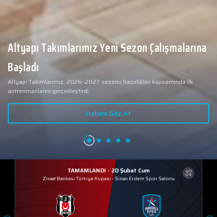
Yeni transferimiz Collin Malcolm, Anadolu
Sağlık Merkezi Hastanesi'nde sağlık
2026 - 2027 sezonu öncesindeki transfer çalışmalarımız kapsamında
kontrolünden geçti.
yeni transferlerimizden Collin Malcolm, bugün partnerimiz Anadolu Sağlık
Merkezi Hastanesi'nde kapsamlı sağlık kontrollerinden geçti.
Habere Göz At
TAMAMLANDI - 20 Şubat Cum
Ziraat Bankası Türkiye Kupası
-
Sinan Erdem Spor Salonu