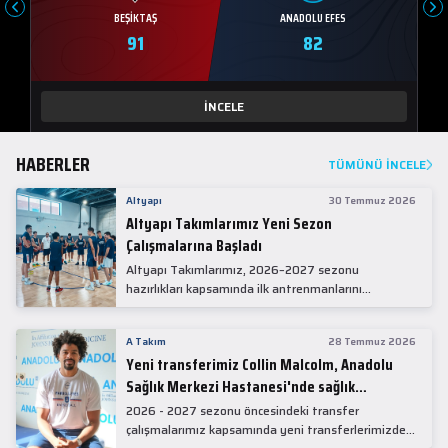
BEŞIKTAŞ
ANADOLU EFES
91
82
İNCELE
HABERLER
TÜMÜNÜ İNCELE
Altyapı
30 Temmuz 2026
Altyapı Takımlarımız Yeni Sezon
Çalışmalarına Başladı
Altyapı Takımlarımız, 2026–2027 sezonu
hazırlıkları kapsamında ilk antrenmanlarını
gerçekleştirdi.
A Takım
28 Temmuz 2026
Yeni transferimiz Collin Malcolm, Anadolu
Sağlık Merkezi Hastanesi'nde sağlık
kontrolünden geçti.
2026 - 2027 sezonu öncesindeki transfer
çalışmalarımız kapsamında yeni transferlerimizden