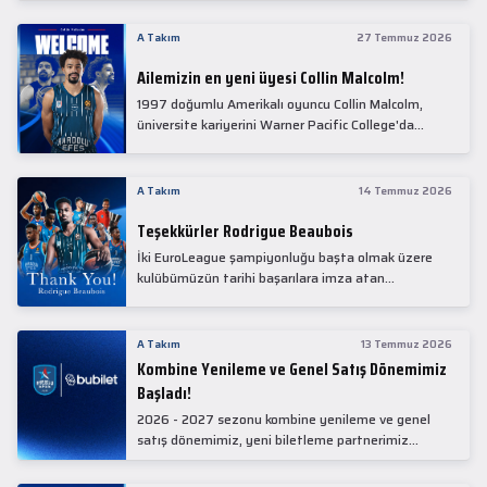
Collin Malcolm, bugün partnerimiz Anadolu Sağlık
Merkezi Hastanesi'nde kapsamlı sağlık
A Takım
27 Temmuz 2026
kontrollerinden geçti.
Ailemizin en yeni üyesi Collin Malcolm!
1997 doğumlu Amerikalı oyuncu Collin Malcolm,
üniversite kariyerini Warner Pacific College'da
tamamladıktan sonra profesyonel kariyerine
Gürcistan'da başladı.
A Takım
14 Temmuz 2026
Teşekkürler Rodrigue Beaubois
İki EuroLeague şampiyonluğu başta olmak üzere
kulübümüzün tarihi başarılara imza atan
kadrolarında yer alan Rodrigue Beaubois ile
yollarımızı ayırırken kendisine kulübümüze verdiği
emekler için teşekkür ederiz.
A Takım
13 Temmuz 2026
Kombine Yenileme ve Genel Satış Dönemimiz
Başladı!
2026 - 2027 sezonu kombine yenileme ve genel
satış dönemimiz, yeni biletleme partnerimiz
Bubilet'te başladı.