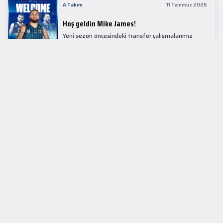
A Takım
11 Temmuz 2026
Hoş geldin Mike James!
Yeni sezon öncesindeki transfer çalışmalarımız
kapsamında Avrupa basketbolunun simge
isimlerinden Mike James ile 1+1 sezonluk sözleşme
imzaladık.
LİDER TABLOSU
EuroLeague
KUPALAR