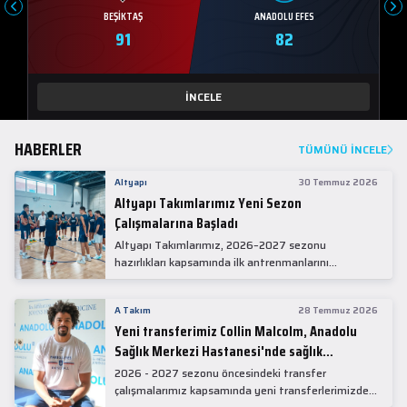
BEŞIKTAŞ
ANADOLU EFES
91
82
İNCELE
HABERLER
TÜMÜNÜ İNCELE
Altyapı
30 Temmuz 2026
Altyapı Takımlarımız Yeni Sezon
Çalışmalarına Başladı
Altyapı Takımlarımız, 2026–2027 sezonu
hazırlıkları kapsamında ilk antrenmanlarını
gerçekleştirdi.
A Takım
28 Temmuz 2026
Yeni transferimiz Collin Malcolm, Anadolu
Sağlık Merkezi Hastanesi'nde sağlık
kontrolünden geçti.
2026 - 2027 sezonu öncesindeki transfer
çalışmalarımız kapsamında yeni transferlerimizden