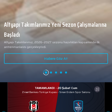
Altyapı Takımlarımız Yeni Sezon Çalışmalarına
Başladı
Altyapı Takımlarımız, 2026–2027 sezonu hazırlıkları kapsamında ilk
antrenmanlarını gerçekleştirdi.
Habere Göz At
TAMAMLANDI - 20 Şubat Cum
Ziraat Bankası Türkiye Kupası
-
Sinan Erdem Spor Salonu