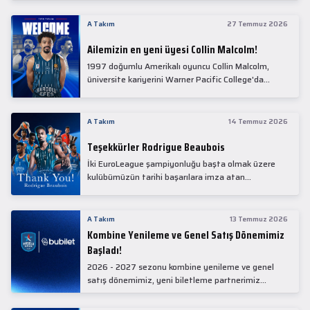
Collin Malcolm, bugün partnerimiz Anadolu Sağlık
Merkezi Hastanesi'nde kapsamlı sağlık
A Takım
27 Temmuz 2026
kontrollerinden geçti.
Ailemizin en yeni üyesi Collin Malcolm!
1997 doğumlu Amerikalı oyuncu Collin Malcolm,
üniversite kariyerini Warner Pacific College'da
tamamladıktan sonra profesyonel kariyerine
Gürcistan'da başladı.
A Takım
14 Temmuz 2026
Teşekkürler Rodrigue Beaubois
İki EuroLeague şampiyonluğu başta olmak üzere
kulübümüzün tarihi başarılara imza atan
kadrolarında yer alan Rodrigue Beaubois ile
yollarımızı ayırırken kendisine kulübümüze verdiği
emekler için teşekkür ederiz.
A Takım
13 Temmuz 2026
Kombine Yenileme ve Genel Satış Dönemimiz
Başladı!
2026 - 2027 sezonu kombine yenileme ve genel
satış dönemimiz, yeni biletleme partnerimiz
Bubilet'te başladı.