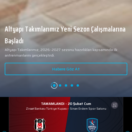
Altyapı Takımlarımız Yeni Sezon Çalışmalarına
Başladı
Altyapı Takımlarımız, 2026–2027 sezonu hazırlıkları kapsamında ilk
antrenmanlarını gerçekleştirdi.
Habere Göz At
TAMAMLANDI - 20 Şubat Cum
Ziraat Bankası Türkiye Kupası
-
Sinan Erdem Spor Salonu