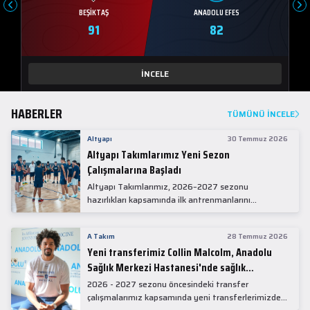
BEŞIKTAŞ
ANADOLU EFES
91
82
İNCELE
HABERLER
TÜMÜNÜ İNCELE
Altyapı
30 Temmuz 2026
Altyapı Takımlarımız Yeni Sezon
Çalışmalarına Başladı
Altyapı Takımlarımız, 2026–2027 sezonu
hazırlıkları kapsamında ilk antrenmanlarını
gerçekleştirdi.
A Takım
28 Temmuz 2026
Yeni transferimiz Collin Malcolm, Anadolu
Sağlık Merkezi Hastanesi'nde sağlık
kontrolünden geçti.
2026 - 2027 sezonu öncesindeki transfer
çalışmalarımız kapsamında yeni transferlerimizden