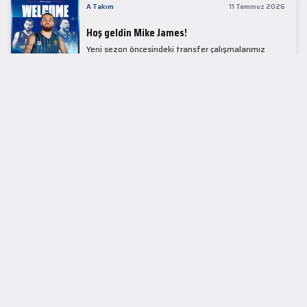
A Takım
11 Temmuz 2026
Hoş geldin Mike James!
Yeni sezon öncesindeki transfer çalışmalarımız
kapsamında Avrupa basketbolunun simge
isimlerinden Mike James ile 1+1 sezonluk sözleşme
imzaladık.
LİDER TABLOSU
EuroLeague
KUPALAR