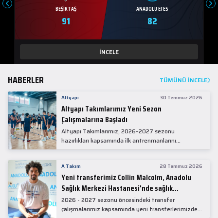
BEŞIKTAŞ
ANADOLU EFES
91
82
İNCELE
HABERLER
TÜMÜNÜ İNCELE
Altyapı
30 Temmuz 2026
Altyapı Takımlarımız Yeni Sezon
Çalışmalarına Başladı
Altyapı Takımlarımız, 2026–2027 sezonu
hazırlıkları kapsamında ilk antrenmanlarını
gerçekleştirdi.
A Takım
28 Temmuz 2026
Yeni transferimiz Collin Malcolm, Anadolu
Sağlık Merkezi Hastanesi'nde sağlık
kontrolünden geçti.
2026 - 2027 sezonu öncesindeki transfer
çalışmalarımız kapsamında yeni transferlerimizden