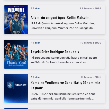
Collin Malcolm, bugün partnerimiz Anadolu Sağlık
Merkezi Hastanesi'nde kapsamlı sağlık
A Takım
27 Temmuz 2026
kontrollerinden geçti.
Ailemizin en yeni üyesi Collin Malcolm!
1997 doğumlu Amerikalı oyuncu Collin Malcolm,
üniversite kariyerini Warner Pacific College'da
tamamladıktan sonra profesyonel kariyerine
Gürcistan'da başladı.
A Takım
14 Temmuz 2026
Teşekkürler Rodrigue Beaubois
İki EuroLeague şampiyonluğu başta olmak üzere
kulübümüzün tarihi başarılara imza atan
kadrolarında yer alan Rodrigue Beaubois ile
yollarımızı ayırırken kendisine kulübümüze verdiği
emekler için teşekkür ederiz.
A Takım
13 Temmuz 2026
Kombine Yenileme ve Genel Satış Dönemimiz
Başladı!
2026 - 2027 sezonu kombine yenileme ve genel
satış dönemimiz, yeni biletleme partnerimiz
Bubilet'te başladı.