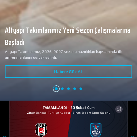
Altyapı Takımlarımız Yeni Sezon Çalışmalarına
Başladı
Altyapı Takımlarımız, 2026–2027 sezonu hazırlıkları kapsamında ilk
antrenmanlarını gerçekleştirdi.
Habere Göz At
TAMAMLANDI - 20 Şubat Cum
Ziraat Bankası Türkiye Kupası
-
Sinan Erdem Spor Salonu