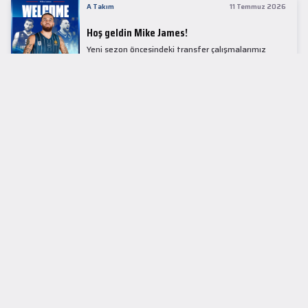
A Takım
11 Temmuz 2026
Hoş geldin Mike James!
Yeni sezon öncesindeki transfer çalışmalarımız
kapsamında Avrupa basketbolunun simge
isimlerinden Mike James ile 1+1 sezonluk sözleşme
imzaladık.
LİDER TABLOSU
EuroLeague
KUPALAR