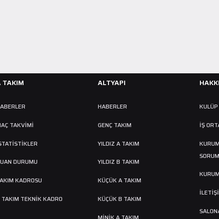
Sağlık Merkezi Hastanesi'nde kapsamlı sağlık kontrollerinden geçti.
DEVAMINI OKU
A TAKIM
ALTYAPI
HAKK
ABERLER
HABERLER
KULÜP
AÇ TAKVIMI
GENÇ TAKIM
İŞ ORT
STATİSTİKLER
YILDIZ A TAKIM
KURUM
SORUM
UAN DURUMU
YILDIZ B TAKIM
KURUM
AKIM KADROSU
KÜÇÜK A TAKIM
İLETİŞ
 TAKIM TEKNİK KADRO
KÜÇÜK B TAKIM
SALONA
MINIK A TAKIM