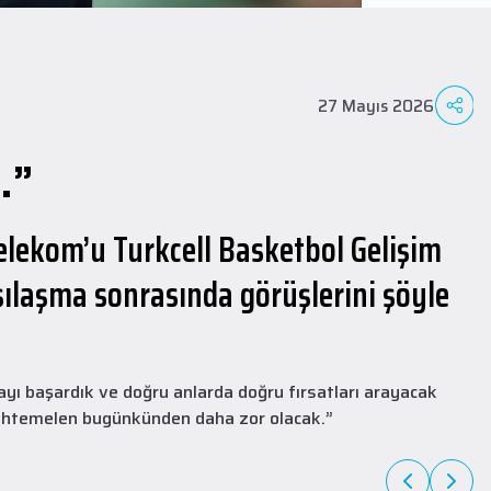
27 Mayıs 2026
.”
Telekom’u Turkcell Basketbol Gelişim
ılaşma sonrasında görüşlerini şöyle
A Takım
27 Temmuz 2026
yı başardık ve doğru anlarda doğru fırsatları arayacak
Ailemizin en yeni üyesi Collin Malcolm!
 muhtemelen bugünkünden daha zor olacak.”
1997 doğumlu Amerikalı oyuncu Collin Malcolm, üniversite kariyerini
Warner Pacific College'da tamamladıktan sonra profesyonel