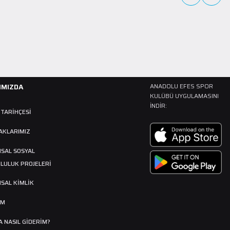
kariyerine Gürcistan'da başladı.
DEVAMINI OKU
IMIZDA
ANADOLU EFES SPOR
KULÜBÜ UYGULAMASINI
İNDIR:
 TARIHÇESI
AKLARIMIZ
SAL SOSYAL
LULUK PROJELERİ
SAL KİMLİK
İM
 NASIL GIDERIM?