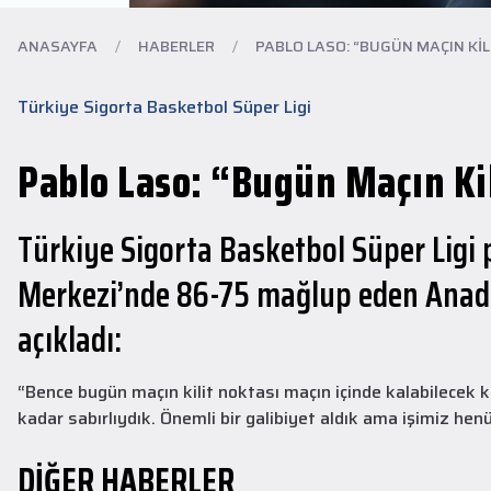
ANASAYFA
/
HABERLER
/
PABLO LASO: “BUGÜN MAÇIN KILI
Türkiye Sigorta Basketbol Süper Ligi
Pablo Laso: “Bugün Maçın Kil
Türkiye Sigorta Basketbol Süper Ligi 
Merkezi’nde 86-75 mağlup eden Anadol
açıkladı:
Altyapı
30 Temmuz 2026
Altyapı Takımlarımız Yeni Sezon
“Bence bugün maçın kilit noktası maçın içinde kalabilecek 
Çalışmalarına Başladı
kadar sabırlıydık. Önemli bir galibiyet aldık ama işimiz
Altyapı Takımlarımız, 2026–2027 sezonu hazırlıkları kapsamında ilk
DİĞER HABERLER
antrenmanlarını gerçekleştirdi.