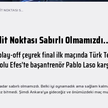
T NOKTASI S...
it Noktası Sabırlı Olmamızdı..
play-off çeyrek final ilk maçında Türk 
u Efes’te başantrenör Pablo Laso karş
A Takım
28 Temmuz 2026
Yeni transferimiz Collin Malcolm, Anadolu
kadar sabırlı olmamızdı. Belki iyi oynamadık ama sağlam kalma
Sağlık Merkezi Hastanesi'nde sağlık
 henüz bitmedi. Şimdi Ankara’ya gideceğiz ve önümüzdeki maç
kontrolünden geçti.
2026 - 2027 sezonu öncesindeki transfer çalışmalarımız kapsamında
yeni transferlerimizden Collin Malcolm, bugün partnerimiz Anadolu