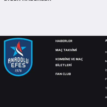
DEVAMINI OKU
HABERLER
MAÇ TAKVIMI
H
KOMBİNE VE MAÇ
M
BİLETLERİ
İ
FAN CLUB
P
T
A