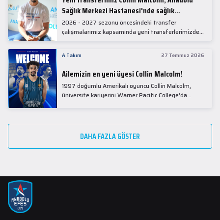
Sağlık Merkezi Hastanesi'nde sağlık
kontrolünden geçti.
2026 - 2027 sezonu öncesindeki transfer
çalışmalarımız kapsamında yeni transferlerimizden
Collin Malcolm, bugün partnerimiz Anadolu Sağlık
Merkezi Hastanesi'nde kapsamlı sağlık
A Takım
27 Temmuz 2026
kontrollerinden geçti.
Ailemizin en yeni üyesi Collin Malcolm!
1997 doğumlu Amerikalı oyuncu Collin Malcolm,
üniversite kariyerini Warner Pacific College'da
tamamladıktan sonra profesyonel kariyerine
Gürcistan'da başladı.
DAHA FAZLA GÖSTER