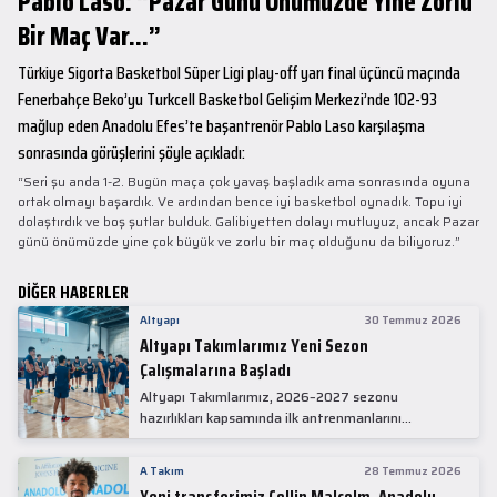
Pablo Laso: “Pazar Günü Önümüzde Yine Zorlu
Bir Maç Var...”
Türkiye Sigorta Basketbol Süper Ligi play-off yarı final üçüncü maçında
Fenerbahçe Beko’yu Turkcell Basketbol Gelişim Merkezi’nde 102-93
mağlup eden Anadolu Efes’te başantrenör Pablo Laso karşılaşma
sonrasında görüşlerini şöyle açıkladı:
“Seri şu anda 1-2. Bugün maça çok yavaş başladık ama sonrasında oyuna
ortak olmayı başardık. Ve ardından bence iyi basketbol oynadık. Topu iyi
dolaştırdık ve boş şutlar bulduk. Galibiyetten dolayı mutluyuz, ancak Pazar
günü önümüzde yine çok büyük ve zorlu bir maç olduğunu da biliyoruz.”
DİĞER HABERLER
Altyapı
30 Temmuz 2026
Altyapı Takımlarımız Yeni Sezon
Çalışmalarına Başladı
Altyapı Takımlarımız, 2026–2027 sezonu
hazırlıkları kapsamında ilk antrenmanlarını
gerçekleştirdi.
A Takım
28 Temmuz 2026
Yeni transferimiz Collin Malcolm, Anadolu