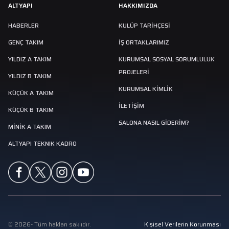
ALTYAPI
HAKKIMIZDA
HABERLER
KULÜP TARIHÇESI
GENÇ TAKIM
İŞ ORTAKLARIMIZ
YILDIZ A TAKIM
KURUMSAL SOSYAL SORUMLULUK
PROJELERİ
YILDIZ B TAKIM
KURUMSAL KİMLİK
KÜÇÜK A TAKIM
İLETİŞİM
KÜÇÜK B TAKIM
SALONA NASIL GIDERIM?
MINIK A TAKIM
ALTYAPI TEKNIK KADRO
©
2026
-
Tüm hakları saklıdır.
Kişisel Verilerin Korunması