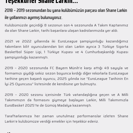
Teşekkürler Shane Larkin…
2018 – 2019 sezonundan bu yana kulübümüzün parçası olan Shane Larkin
ile yollarımızı ayırmış bulunuyoruz.
Kulübümüzde geçirdiği 8 sezonun son 4 sezonunda A Takım Kaptanımız
da olan Shane Larkin, tarihi başarılara ulaşan kadrolarımızda yer aldı.
2021 ve 2022 yıllarında iki EuroLeague şampiyonluğu kazandığımız
takımların kilit oyuncularından biri olan Larkin ayrıca 3 Türkiye Sigorta
Basketbol Süper Ligi, 1 Türkiye Kupası ve 4 Cumhurbaşkanlığı Kupası
şampiyonluğu kazanmıştı.
2019 – 2020 sezonunda FC Bayern Münih’e karşı attığı 49 sayıyla ve
formamızı giydiği sekiz sezon boyunca kırdığı diğer rekorlarla EuroLeague
tarihine geçen başarılı oyuncu, 2025 yılında ise “EuroLeague Tarihinin En
İyi 25 Oyuncusu” listesinde de kendisine yer bulmuştu.
2019 – 2020 sezonu içerisinde Türk vatandaşlığına geçen ve A Milli
Takımımızın da formasını giymeye başlayan Larkin, Milli Takımımızla
EuroBasket 2025’te de Gümüş Madalya kazanmıştı.
Taraftarlarımıza her zaman unutulmaz performanslar izleten Shane
Larkin’e kulübümüze verdiği emekler için teşekkür ederiz.