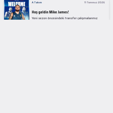
A Takım
11 Temmuz 2026
Hoş geldin Mike James!
Yeni sezon öncesindeki transfer çalışmalarımız
kapsamında Avrupa basketbolunun simge
isimlerinden Mike James ile 1+1 sezonluk sözleşme
imzaladık.
LİDER TABLOSU
EuroLeague
KUPALAR