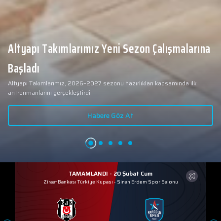
Altyapı Takımlarımız Yeni Sezon Çalışmalarına
Başladı
Altyapı Takımlarımız, 2026–2027 sezonu hazırlıkları kapsamında ilk
antrenmanlarını gerçekleştirdi.
Habere Göz At
TAMAMLANDI - 20 Şubat Cum
Ziraat Bankası Türkiye Kupası
-
Sinan Erdem Spor Salonu