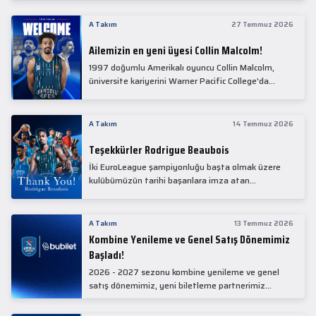
Collin Malcolm, bugün partnerimiz Anadolu Sağlık
Merkezi Hastanesi'nde kapsamlı sağlık
A Takım
27 Temmuz 2026
kontrollerinden geçti.
Ailemizin en yeni üyesi Collin Malcolm!
1997 doğumlu Amerikalı oyuncu Collin Malcolm,
üniversite kariyerini Warner Pacific College'da
tamamladıktan sonra profesyonel kariyerine
Gürcistan'da başladı.
A Takım
14 Temmuz 2026
Teşekkürler Rodrigue Beaubois
İki EuroLeague şampiyonluğu başta olmak üzere
kulübümüzün tarihi başarılara imza atan
kadrolarında yer alan Rodrigue Beaubois ile
yollarımızı ayırırken kendisine kulübümüze verdiği
emekler için teşekkür ederiz.
A Takım
13 Temmuz 2026
Kombine Yenileme ve Genel Satış Dönemimiz
Başladı!
2026 - 2027 sezonu kombine yenileme ve genel
satış dönemimiz, yeni biletleme partnerimiz
Bubilet'te başladı.