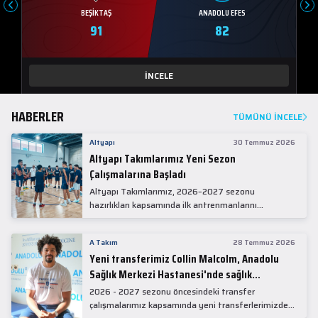
BEŞIKTAŞ
ANADOLU EFES
91
82
İNCELE
HABERLER
TÜMÜNÜ İNCELE
Altyapı
30 Temmuz 2026
Altyapı Takımlarımız Yeni Sezon
Çalışmalarına Başladı
Altyapı Takımlarımız, 2026–2027 sezonu
hazırlıkları kapsamında ilk antrenmanlarını
gerçekleştirdi.
A Takım
28 Temmuz 2026
Yeni transferimiz Collin Malcolm, Anadolu
Sağlık Merkezi Hastanesi'nde sağlık
kontrolünden geçti.
2026 - 2027 sezonu öncesindeki transfer
çalışmalarımız kapsamında yeni transferlerimizden