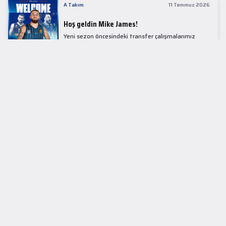
A Takım
11 Temmuz 2026
Hoş geldin Mike James!
Yeni sezon öncesindeki transfer çalışmalarımız
kapsamında Avrupa basketbolunun simge
isimlerinden Mike James ile 1+1 sezonluk sözleşme
imzaladık.
LİDER TABLOSU
EuroLeague
KUPALAR