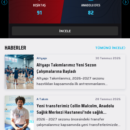
BEŞIKTAŞ
ANADOLU EFES
91
82
İNCELE
HABERLER
TÜMÜNÜ İNCELE
Altyapı
30 Temmuz 2026
Altyapı Takımlarımız Yeni Sezon
Çalışmalarına Başladı
Altyapı Takımlarımız, 2026–2027 sezonu
hazırlıkları kapsamında ilk antrenmanlarını
gerçekleştirdi.
A Takım
28 Temmuz 2026
Yeni transferimiz Collin Malcolm, Anadolu
Sağlık Merkezi Hastanesi'nde sağlık
kontrolünden geçti.
2026 - 2027 sezonu öncesindeki transfer
çalışmalarımız kapsamında yeni transferlerimizden