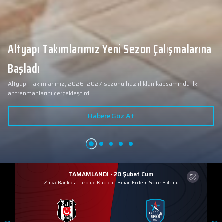
Altyapı Takımlarımız Yeni Sezon Çalışmalarına
Başladı
Altyapı Takımlarımız, 2026–2027 sezonu hazırlıkları kapsamında ilk
antrenmanlarını gerçekleştirdi.
Habere Göz At
TAMAMLANDI - 20 Şubat Cum
Ziraat Bankası Türkiye Kupası
-
Sinan Erdem Spor Salonu