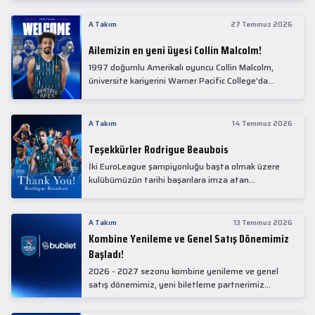
Collin Malcolm, bugün partnerimiz Anadolu Sağlık
Merkezi Hastanesi'nde kapsamlı sağlık
A Takım
27 Temmuz 2026
kontrollerinden geçti.
Ailemizin en yeni üyesi Collin Malcolm!
1997 doğumlu Amerikalı oyuncu Collin Malcolm,
üniversite kariyerini Warner Pacific College'da
tamamladıktan sonra profesyonel kariyerine
Gürcistan'da başladı.
A Takım
14 Temmuz 2026
Teşekkürler Rodrigue Beaubois
İki EuroLeague şampiyonluğu başta olmak üzere
kulübümüzün tarihi başarılara imza atan
kadrolarında yer alan Rodrigue Beaubois ile
yollarımızı ayırırken kendisine kulübümüze verdiği
emekler için teşekkür ederiz.
A Takım
13 Temmuz 2026
Kombine Yenileme ve Genel Satış Dönemimiz
Başladı!
2026 - 2027 sezonu kombine yenileme ve genel
satış dönemimiz, yeni biletleme partnerimiz
Bubilet'te başladı.