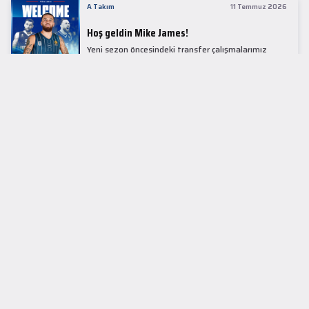
A Takım
11 Temmuz 2026
Hoş geldin Mike James!
Yeni sezon öncesindeki transfer çalışmalarımız
kapsamında Avrupa basketbolunun simge
isimlerinden Mike James ile 1+1 sezonluk sözleşme
imzaladık.
LİDER TABLOSU
EuroLeague
KUPALAR