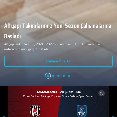
Altyapı Takımlarımız Yeni Sezon Çalışmalarına
Başladı
Altyapı Takımlarımız, 2026–2027 sezonu hazırlıkları kapsamında ilk
antrenmanlarını gerçekleştirdi.
Habere Göz At
TAMAMLANDI - 20 Şubat Cum
Ziraat Bankası Türkiye Kupası
-
Sinan Erdem Spor Salonu