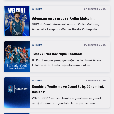
Collin Malcolm, bugün partnerimiz Anadolu Sağlık
Merkezi Hastanesi'nde kapsamlı sağlık
A Takım
27 Temmuz 2026
kontrollerinden geçti.
Ailemizin en yeni üyesi Collin Malcolm!
1997 doğumlu Amerikalı oyuncu Collin Malcolm,
üniversite kariyerini Warner Pacific College'da
tamamladıktan sonra profesyonel kariyerine
Gürcistan'da başladı.
A Takım
14 Temmuz 2026
Teşekkürler Rodrigue Beaubois
İki EuroLeague şampiyonluğu başta olmak üzere
kulübümüzün tarihi başarılara imza atan
kadrolarında yer alan Rodrigue Beaubois ile
yollarımızı ayırırken kendisine kulübümüze verdiği
emekler için teşekkür ederiz.
A Takım
13 Temmuz 2026
Kombine Yenileme ve Genel Satış Dönemimiz
Başladı!
2026 - 2027 sezonu kombine yenileme ve genel
satış dönemimiz, yeni biletleme partnerimiz
Bubilet'te başladı.