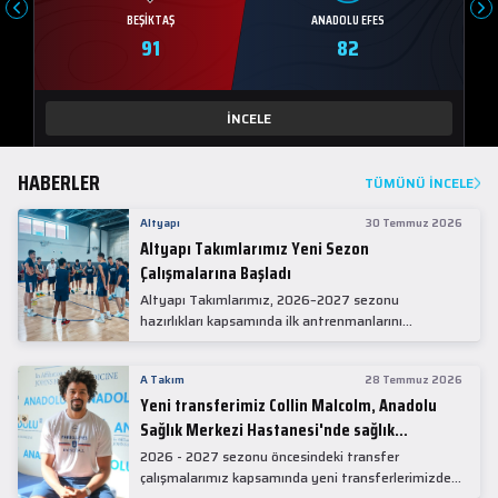
BEŞIKTAŞ
ANADOLU EFES
91
82
İNCELE
HABERLER
TÜMÜNÜ İNCELE
Altyapı
30 Temmuz 2026
Altyapı Takımlarımız Yeni Sezon
Çalışmalarına Başladı
Altyapı Takımlarımız, 2026–2027 sezonu
hazırlıkları kapsamında ilk antrenmanlarını
gerçekleştirdi.
A Takım
28 Temmuz 2026
Yeni transferimiz Collin Malcolm, Anadolu
Sağlık Merkezi Hastanesi'nde sağlık
kontrolünden geçti.
2026 - 2027 sezonu öncesindeki transfer
çalışmalarımız kapsamında yeni transferlerimizden