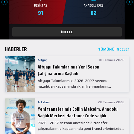
BEŞIKTAŞ
ANADOLU EFES
91
82
İNCELE
HABERLER
TÜMÜNÜ İNCELE
Altyapı
30 Temmuz 2026
Altyapı Takımlarımız Yeni Sezon
Çalışmalarına Başladı
Altyapı Takımlarımız, 2026–2027 sezonu
hazırlıkları kapsamında ilk antrenmanlarını
gerçekleştirdi.
A Takım
28 Temmuz 2026
Yeni transferimiz Collin Malcolm, Anadolu
Sağlık Merkezi Hastanesi'nde sağlık
kontrolünden geçti.
2026 - 2027 sezonu öncesindeki transfer
çalışmalarımız kapsamında yeni transferlerimizden