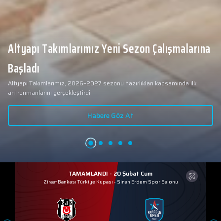
Altyapı Takımlarımız Yeni Sezon Çalışmalarına
Başladı
Altyapı Takımlarımız, 2026–2027 sezonu hazırlıkları kapsamında ilk
antrenmanlarını gerçekleştirdi.
Habere Göz At
TAMAMLANDI - 20 Şubat Cum
Ziraat Bankası Türkiye Kupası
-
Sinan Erdem Spor Salonu