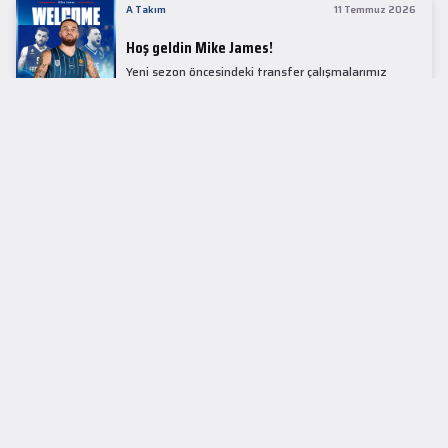
A Takım
11 Temmuz 2026
Hoş geldin Mike James!
Yeni sezon öncesindeki transfer çalışmalarımız
kapsamında Avrupa basketbolunun simge
isimlerinden Mike James ile 1+1 sezonluk sözleşme
imzaladık.
LİDER TABLOSU
EuroLeague
KUPALAR