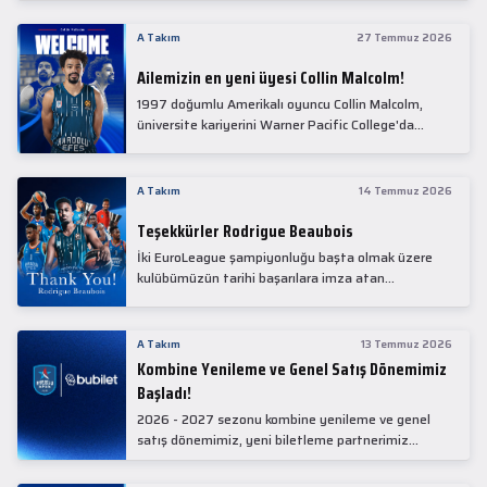
Collin Malcolm, bugün partnerimiz Anadolu Sağlık
Merkezi Hastanesi'nde kapsamlı sağlık
A Takım
27 Temmuz 2026
kontrollerinden geçti.
Ailemizin en yeni üyesi Collin Malcolm!
1997 doğumlu Amerikalı oyuncu Collin Malcolm,
üniversite kariyerini Warner Pacific College'da
tamamladıktan sonra profesyonel kariyerine
Gürcistan'da başladı.
A Takım
14 Temmuz 2026
Teşekkürler Rodrigue Beaubois
İki EuroLeague şampiyonluğu başta olmak üzere
kulübümüzün tarihi başarılara imza atan
kadrolarında yer alan Rodrigue Beaubois ile
yollarımızı ayırırken kendisine kulübümüze verdiği
emekler için teşekkür ederiz.
A Takım
13 Temmuz 2026
Kombine Yenileme ve Genel Satış Dönemimiz
Başladı!
2026 - 2027 sezonu kombine yenileme ve genel
satış dönemimiz, yeni biletleme partnerimiz
Bubilet'te başladı.