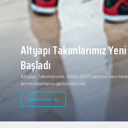
Yeni transferimiz Collin 
Merkezi Hastanesi'nde sa
geçti.
2026 - 2027 sezonu öncesindeki transfer çalışmal
transferlerimizden Collin Malcolm, bugün partneri
Hastanesi'nde kapsamlı sağlık kontrollerinden geçt
Habere Göz At