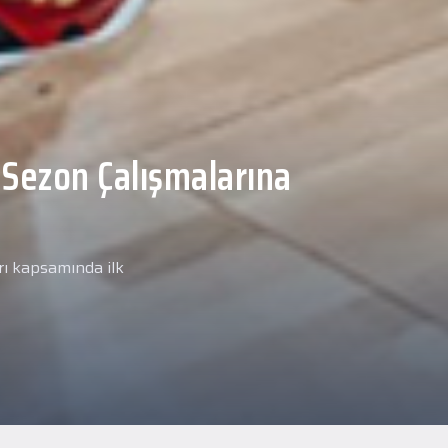
Malcolm, Anadolu Sağlık
ğlık kontrolünden
arımız kapsamında yeni
miz Anadolu Sağlık Merkezi
i.