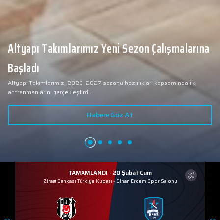
Altyapı Takımlarımız Yeni Sezon Çalışmalarına
Başladı
Altyapı Takımlarımız, 2026–2027 sezonu hazırlıkları kapsamında ilk
antrenmanlarını gerçekleştirdi.
Habere Göz At
TAMAMLANDI - 20 Şubat Cum
Ziraat Bankası Türkiye Kupası
-
Sinan Erdem Spor Salonu