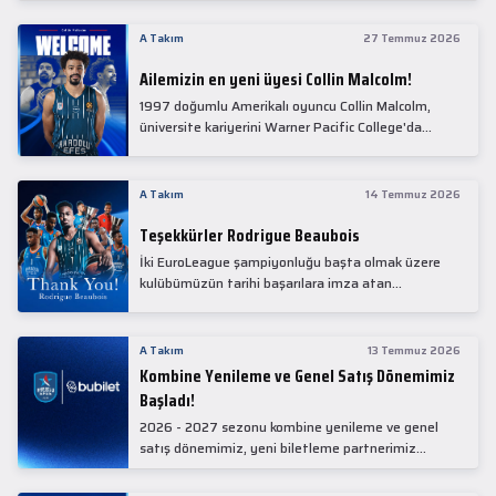
Collin Malcolm, bugün partnerimiz Anadolu Sağlık
Merkezi Hastanesi'nde kapsamlı sağlık
A Takım
27 Temmuz 2026
kontrollerinden geçti.
Ailemizin en yeni üyesi Collin Malcolm!
1997 doğumlu Amerikalı oyuncu Collin Malcolm,
üniversite kariyerini Warner Pacific College'da
tamamladıktan sonra profesyonel kariyerine
Gürcistan'da başladı.
A Takım
14 Temmuz 2026
Teşekkürler Rodrigue Beaubois
İki EuroLeague şampiyonluğu başta olmak üzere
kulübümüzün tarihi başarılara imza atan
kadrolarında yer alan Rodrigue Beaubois ile
yollarımızı ayırırken kendisine kulübümüze verdiği
emekler için teşekkür ederiz.
A Takım
13 Temmuz 2026
Kombine Yenileme ve Genel Satış Dönemimiz
Başladı!
2026 - 2027 sezonu kombine yenileme ve genel
satış dönemimiz, yeni biletleme partnerimiz
Bubilet'te başladı.