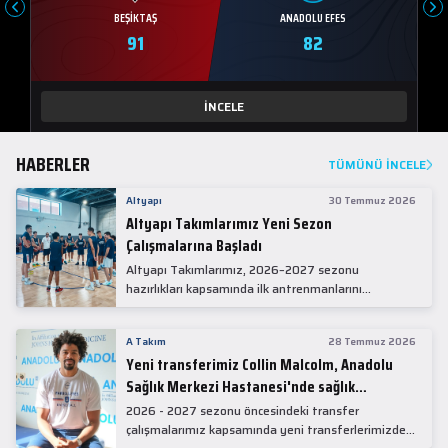
BEŞIKTAŞ
ANADOLU EFES
91
82
İNCELE
HABERLER
TÜMÜNÜ İNCELE
Altyapı
30 Temmuz 2026
Altyapı Takımlarımız Yeni Sezon
Çalışmalarına Başladı
Altyapı Takımlarımız, 2026–2027 sezonu
hazırlıkları kapsamında ilk antrenmanlarını
gerçekleştirdi.
A Takım
28 Temmuz 2026
Yeni transferimiz Collin Malcolm, Anadolu
Sağlık Merkezi Hastanesi'nde sağlık
kontrolünden geçti.
2026 - 2027 sezonu öncesindeki transfer
çalışmalarımız kapsamında yeni transferlerimizden