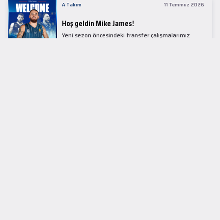
A Takım
11 Temmuz 2026
Hoş geldin Mike James!
Yeni sezon öncesindeki transfer çalışmalarımız
kapsamında Avrupa basketbolunun simge
isimlerinden Mike James ile 1+1 sezonluk sözleşme
imzaladık.
LİDER TABLOSU
EuroLeague
KUPALAR