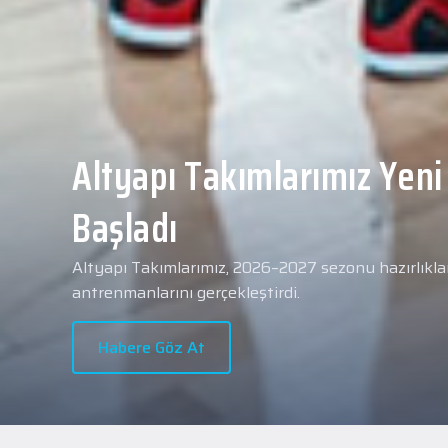
Yeni transferimiz Collin 
Merkezi Hastanesi'nde sa
geçti.
2026 - 2027 sezonu öncesindeki transfer çalışmal
transferlerimizden Collin Malcolm, bugün partneri
Hastanesi'nde kapsamlı sağlık kontrollerinden geçt
Habere Göz At