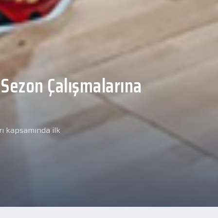
Malcolm, Anadolu Sağlık
ğlık kontrolünden
arımız kapsamında yeni
miz Anadolu Sağlık Merkezi
i.