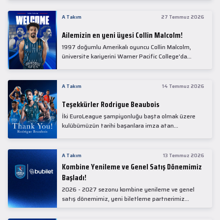
Collin Malcolm, bugün partnerimiz Anadolu Sağlık
Merkezi Hastanesi'nde kapsamlı sağlık
A Takım
27 Temmuz 2026
kontrollerinden geçti.
Ailemizin en yeni üyesi Collin Malcolm!
1997 doğumlu Amerikalı oyuncu Collin Malcolm,
üniversite kariyerini Warner Pacific College'da
tamamladıktan sonra profesyonel kariyerine
Gürcistan'da başladı.
A Takım
14 Temmuz 2026
Teşekkürler Rodrigue Beaubois
İki EuroLeague şampiyonluğu başta olmak üzere
kulübümüzün tarihi başarılara imza atan
kadrolarında yer alan Rodrigue Beaubois ile
yollarımızı ayırırken kendisine kulübümüze verdiği
emekler için teşekkür ederiz.
A Takım
13 Temmuz 2026
Kombine Yenileme ve Genel Satış Dönemimiz
Başladı!
2026 - 2027 sezonu kombine yenileme ve genel
satış dönemimiz, yeni biletleme partnerimiz
Bubilet'te başladı.