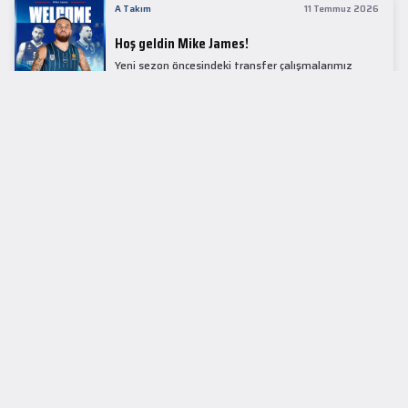
A Takım
11 Temmuz 2026
Hoş geldin Mike James!
Yeni sezon öncesindeki transfer çalışmalarımız
kapsamında Avrupa basketbolunun simge
isimlerinden Mike James ile 1+1 sezonluk sözleşme
imzaladık.
LİDER TABLOSU
EuroLeague
KUPALAR