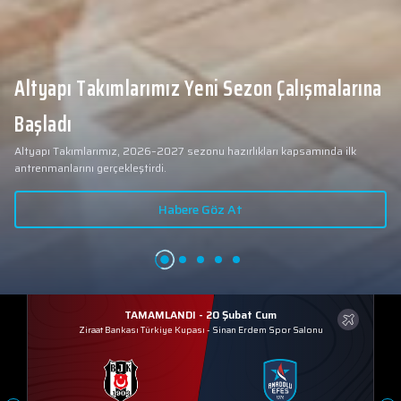
Altyapı Takımlarımız Yeni Sezon Çalışmalarına
Başladı
Altyapı Takımlarımız, 2026–2027 sezonu hazırlıkları kapsamında ilk
antrenmanlarını gerçekleştirdi.
Habere Göz At
TAMAMLANDI - 20 Şubat Cum
Ziraat Bankası Türkiye Kupası
-
Sinan Erdem Spor Salonu