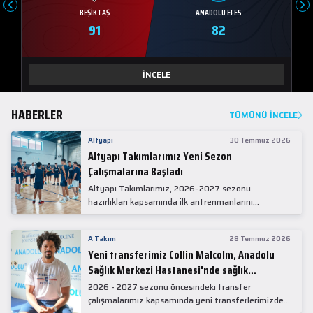
BEŞIKTAŞ
ANADOLU EFES
91
82
İNCELE
HABERLER
TÜMÜNÜ İNCELE
Altyapı
30 Temmuz 2026
Altyapı Takımlarımız Yeni Sezon
Çalışmalarına Başladı
Altyapı Takımlarımız, 2026–2027 sezonu
hazırlıkları kapsamında ilk antrenmanlarını
gerçekleştirdi.
A Takım
28 Temmuz 2026
Yeni transferimiz Collin Malcolm, Anadolu
Sağlık Merkezi Hastanesi'nde sağlık
kontrolünden geçti.
2026 - 2027 sezonu öncesindeki transfer
çalışmalarımız kapsamında yeni transferlerimizden