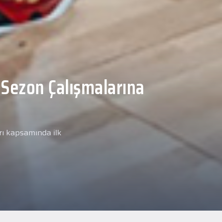
Malcolm, Anadolu Sağlık
ğlık kontrolünden
arımız kapsamında yeni
miz Anadolu Sağlık Merkezi
i.