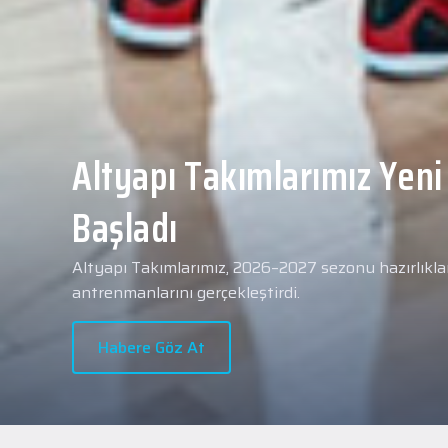
Yeni transferimiz Collin 
Merkezi Hastanesi'nde sa
geçti.
2026 - 2027 sezonu öncesindeki transfer çalışmal
transferlerimizden Collin Malcolm, bugün partneri
Hastanesi'nde kapsamlı sağlık kontrollerinden geçt
Habere Göz At