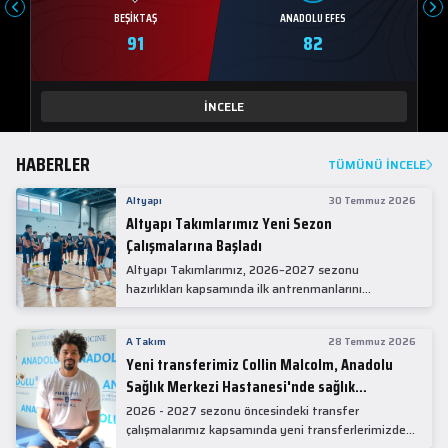
BEŞIKTAŞ
ANADOLU EFES
91
82
İNCELE
HABERLER
TÜMÜNÜ İNCELE
Altyapı
30 Temmuz 2026
Altyapı Takımlarımız Yeni Sezon
Çalışmalarına Başladı
Altyapı Takımlarımız, 2026–2027 sezonu
hazırlıkları kapsamında ilk antrenmanlarını
gerçekleştirdi.
A Takım
28 Temmuz 2026
Yeni transferimiz Collin Malcolm, Anadolu
Sağlık Merkezi Hastanesi'nde sağlık
kontrolünden geçti.
2026 - 2027 sezonu öncesindeki transfer
çalışmalarımız kapsamında yeni transferlerimizden