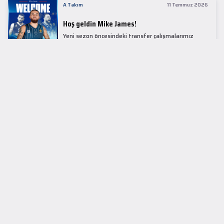
A Takım
11 Temmuz 2026
Hoş geldin Mike James!
Yeni sezon öncesindeki transfer çalışmalarımız
kapsamında Avrupa basketbolunun simge
isimlerinden Mike James ile 1+1 sezonluk sözleşme
imzaladık.
LİDER TABLOSU
EuroLeague
KUPALAR