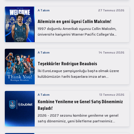
Collin Malcolm, bugün partnerimiz Anadolu Sağlık
Merkezi Hastanesi'nde kapsamlı sağlık
A Takım
27 Temmuz 2026
kontrollerinden geçti.
Ailemizin en yeni üyesi Collin Malcolm!
1997 doğumlu Amerikalı oyuncu Collin Malcolm,
üniversite kariyerini Warner Pacific College'da
tamamladıktan sonra profesyonel kariyerine
Gürcistan'da başladı.
A Takım
14 Temmuz 2026
Teşekkürler Rodrigue Beaubois
İki EuroLeague şampiyonluğu başta olmak üzere
kulübümüzün tarihi başarılara imza atan
kadrolarında yer alan Rodrigue Beaubois ile
yollarımızı ayırırken kendisine kulübümüze verdiği
emekler için teşekkür ederiz.
A Takım
13 Temmuz 2026
Kombine Yenileme ve Genel Satış Dönemimiz
Başladı!
2026 - 2027 sezonu kombine yenileme ve genel
satış dönemimiz, yeni biletleme partnerimiz
Bubilet'te başladı.