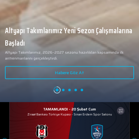
Altyapı Takımlarımız Yeni Sezon Çalışmalarına
Başladı
Altyapı Takımlarımız, 2026–2027 sezonu hazırlıkları kapsamında ilk
antrenmanlarını gerçekleştirdi.
Habere Göz At
TAMAMLANDI - 20 Şubat Cum
Ziraat Bankası Türkiye Kupası
-
Sinan Erdem Spor Salonu