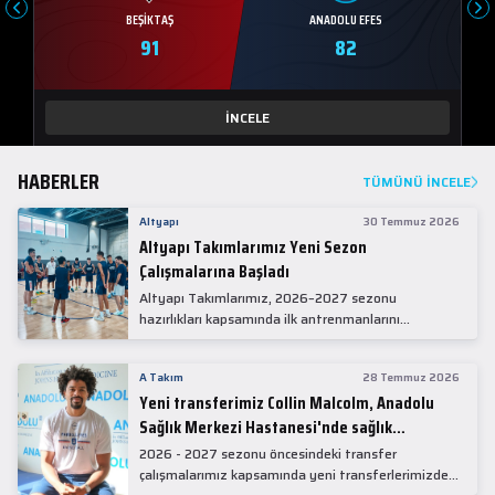
BEŞIKTAŞ
ANADOLU EFES
91
82
İNCELE
HABERLER
TÜMÜNÜ İNCELE
Altyapı
30 Temmuz 2026
Altyapı Takımlarımız Yeni Sezon
Çalışmalarına Başladı
Altyapı Takımlarımız, 2026–2027 sezonu
hazırlıkları kapsamında ilk antrenmanlarını
gerçekleştirdi.
A Takım
28 Temmuz 2026
Yeni transferimiz Collin Malcolm, Anadolu
Sağlık Merkezi Hastanesi'nde sağlık
kontrolünden geçti.
2026 - 2027 sezonu öncesindeki transfer
çalışmalarımız kapsamında yeni transferlerimizden