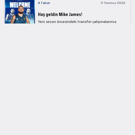
A Takım
11 Temmuz 2026
Hoş geldin Mike James!
Yeni sezon öncesindeki transfer çalışmalarımız
kapsamında Avrupa basketbolunun simge
isimlerinden Mike James ile 1+1 sezonluk sözleşme
imzaladık.
LİDER TABLOSU
EuroLeague
KUPALAR