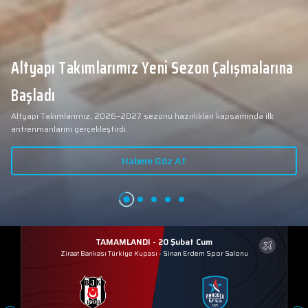
Altyapı Takımlarımız Yeni Sezon Çalışmalarına
Başladı
Altyapı Takımlarımız, 2026–2027 sezonu hazırlıkları kapsamında ilk
antrenmanlarını gerçekleştirdi.
Habere Göz At
TAMAMLANDI - 20 Şubat Cum
Ziraat Bankası Türkiye Kupası
-
Sinan Erdem Spor Salonu