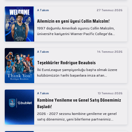
Collin Malcolm, bugün partnerimiz Anadolu Sağlık
Merkezi Hastanesi'nde kapsamlı sağlık
A Takım
27 Temmuz 2026
kontrollerinden geçti.
Ailemizin en yeni üyesi Collin Malcolm!
1997 doğumlu Amerikalı oyuncu Collin Malcolm,
üniversite kariyerini Warner Pacific College'da
tamamladıktan sonra profesyonel kariyerine
Gürcistan'da başladı.
A Takım
14 Temmuz 2026
Teşekkürler Rodrigue Beaubois
İki EuroLeague şampiyonluğu başta olmak üzere
kulübümüzün tarihi başarılara imza atan
kadrolarında yer alan Rodrigue Beaubois ile
yollarımızı ayırırken kendisine kulübümüze verdiği
emekler için teşekkür ederiz.
A Takım
13 Temmuz 2026
Kombine Yenileme ve Genel Satış Dönemimiz
Başladı!
2026 - 2027 sezonu kombine yenileme ve genel
satış dönemimiz, yeni biletleme partnerimiz
Bubilet'te başladı.