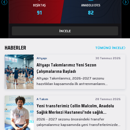
BEŞIKTAŞ
ANADOLU EFES
91
82
İNCELE
HABERLER
TÜMÜNÜ İNCELE
Altyapı
30 Temmuz 2026
Altyapı Takımlarımız Yeni Sezon
Çalışmalarına Başladı
Altyapı Takımlarımız, 2026–2027 sezonu
hazırlıkları kapsamında ilk antrenmanlarını
gerçekleştirdi.
A Takım
28 Temmuz 2026
Yeni transferimiz Collin Malcolm, Anadolu
Sağlık Merkezi Hastanesi'nde sağlık
kontrolünden geçti.
2026 - 2027 sezonu öncesindeki transfer
çalışmalarımız kapsamında yeni transferlerimizden