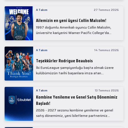
Collin Malcolm, bugün partnerimiz Anadolu Sağlık
Merkezi Hastanesi'nde kapsamlı sağlık
A Takım
27 Temmuz 2026
kontrollerinden geçti.
Ailemizin en yeni üyesi Collin Malcolm!
1997 doğumlu Amerikalı oyuncu Collin Malcolm,
üniversite kariyerini Warner Pacific College'da
tamamladıktan sonra profesyonel kariyerine
Gürcistan'da başladı.
A Takım
14 Temmuz 2026
Teşekkürler Rodrigue Beaubois
İki EuroLeague şampiyonluğu başta olmak üzere
kulübümüzün tarihi başarılara imza atan
kadrolarında yer alan Rodrigue Beaubois ile
yollarımızı ayırırken kendisine kulübümüze verdiği
emekler için teşekkür ederiz.
A Takım
13 Temmuz 2026
Kombine Yenileme ve Genel Satış Dönemimiz
Başladı!
2026 - 2027 sezonu kombine yenileme ve genel
satış dönemimiz, yeni biletleme partnerimiz
Bubilet'te başladı.