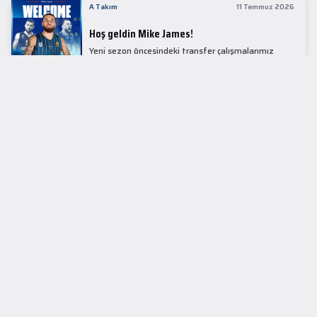
A Takım
11 Temmuz 2026
Hoş geldin Mike James!
Yeni sezon öncesindeki transfer çalışmalarımız
kapsamında Avrupa basketbolunun simge
isimlerinden Mike James ile 1+1 sezonluk sözleşme
imzaladık.
LİDER TABLOSU
EuroLeague
KUPALAR