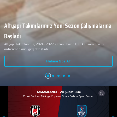
Altyapı Takımlarımız Yeni Sezon Çalışmalarına
Başladı
Altyapı Takımlarımız, 2026–2027 sezonu hazırlıkları kapsamında ilk
antrenmanlarını gerçekleştirdi.
Habere Göz At
TAMAMLANDI - 20 Şubat Cum
Ziraat Bankası Türkiye Kupası
-
Sinan Erdem Spor Salonu