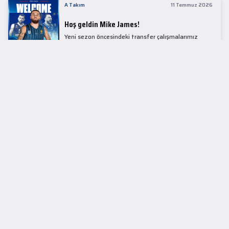
A Takım
11 Temmuz 2026
Hoş geldin Mike James!
Yeni sezon öncesindeki transfer çalışmalarımız
kapsamında Avrupa basketbolunun simge
isimlerinden Mike James ile 1+1 sezonluk sözleşme
imzaladık.
LİDER TABLOSU
EuroLeague
KUPALAR