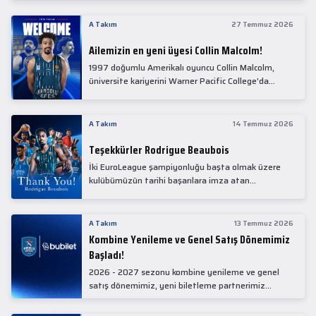
Collin Malcolm, bugün partnerimiz Anadolu Sağlık
Merkezi Hastanesi'nde kapsamlı sağlık
A Takım
27 Temmuz 2026
kontrollerinden geçti.
Ailemizin en yeni üyesi Collin Malcolm!
1997 doğumlu Amerikalı oyuncu Collin Malcolm,
üniversite kariyerini Warner Pacific College'da
tamamladıktan sonra profesyonel kariyerine
Gürcistan'da başladı.
A Takım
14 Temmuz 2026
Teşekkürler Rodrigue Beaubois
İki EuroLeague şampiyonluğu başta olmak üzere
kulübümüzün tarihi başarılara imza atan
kadrolarında yer alan Rodrigue Beaubois ile
yollarımızı ayırırken kendisine kulübümüze verdiği
emekler için teşekkür ederiz.
A Takım
13 Temmuz 2026
Kombine Yenileme ve Genel Satış Dönemimiz
Başladı!
2026 - 2027 sezonu kombine yenileme ve genel
satış dönemimiz, yeni biletleme partnerimiz
Bubilet'te başladı.