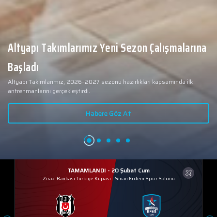
Altyapı Takımlarımız Yeni Sezon Çalışmalarına
Başladı
Altyapı Takımlarımız, 2026–2027 sezonu hazırlıkları kapsamında ilk
antrenmanlarını gerçekleştirdi.
Habere Göz At
TAMAMLANDI - 20 Şubat Cum
Ziraat Bankası Türkiye Kupası
-
Sinan Erdem Spor Salonu