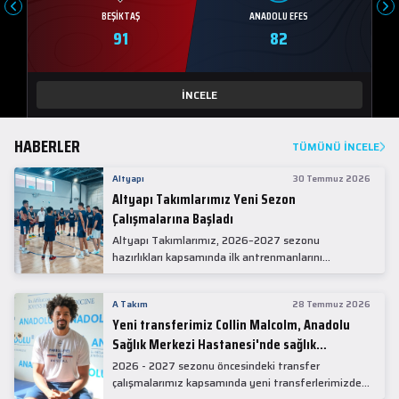
BEŞIKTAŞ
ANADOLU EFES
91
82
İNCELE
HABERLER
TÜMÜNÜ İNCELE
Altyapı
30 Temmuz 2026
Altyapı Takımlarımız Yeni Sezon
Çalışmalarına Başladı
Altyapı Takımlarımız, 2026–2027 sezonu
hazırlıkları kapsamında ilk antrenmanlarını
gerçekleştirdi.
A Takım
28 Temmuz 2026
Yeni transferimiz Collin Malcolm, Anadolu
Sağlık Merkezi Hastanesi'nde sağlık
kontrolünden geçti.
2026 - 2027 sezonu öncesindeki transfer
çalışmalarımız kapsamında yeni transferlerimizden