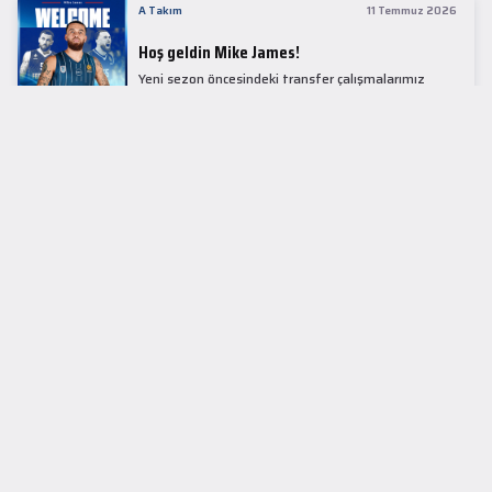
A Takım
11 Temmuz 2026
Hoş geldin Mike James!
Yeni sezon öncesindeki transfer çalışmalarımız
kapsamında Avrupa basketbolunun simge
isimlerinden Mike James ile 1+1 sezonluk sözleşme
imzaladık.
LİDER TABLOSU
EuroLeague
KUPALAR