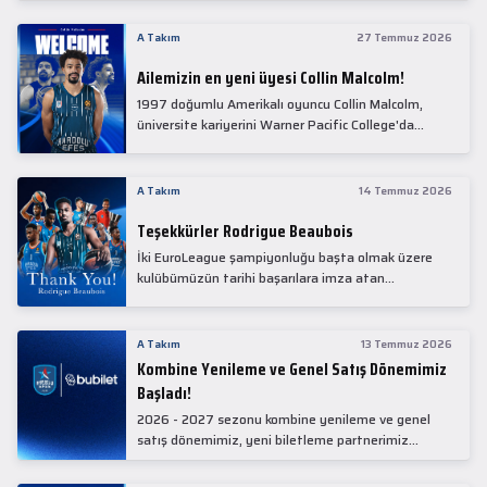
Collin Malcolm, bugün partnerimiz Anadolu Sağlık
Merkezi Hastanesi'nde kapsamlı sağlık
A Takım
27 Temmuz 2026
kontrollerinden geçti.
Ailemizin en yeni üyesi Collin Malcolm!
1997 doğumlu Amerikalı oyuncu Collin Malcolm,
üniversite kariyerini Warner Pacific College'da
tamamladıktan sonra profesyonel kariyerine
Gürcistan'da başladı.
A Takım
14 Temmuz 2026
Teşekkürler Rodrigue Beaubois
İki EuroLeague şampiyonluğu başta olmak üzere
kulübümüzün tarihi başarılara imza atan
kadrolarında yer alan Rodrigue Beaubois ile
yollarımızı ayırırken kendisine kulübümüze verdiği
emekler için teşekkür ederiz.
A Takım
13 Temmuz 2026
Kombine Yenileme ve Genel Satış Dönemimiz
Başladı!
2026 - 2027 sezonu kombine yenileme ve genel
satış dönemimiz, yeni biletleme partnerimiz
Bubilet'te başladı.