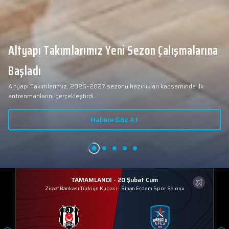
Altyapı Takımlarımız Yeni Sezon Çalışmalarına
Başladı
Altyapı Takımlarımız, 2026–2027 sezonu hazırlıkları kapsamında ilk
antrenmanlarını gerçekleştirdi.
Habere Göz At
TAMAMLANDI - 20 Şubat Cum
Ziraat Bankası Türkiye Kupası
-
Sinan Erdem Spor Salonu