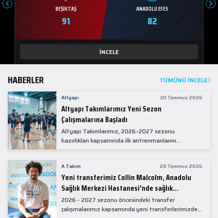
BEŞIKTAŞ
ANADOLU EFES
91
82
İNCELE
HABERLER
TÜMÜNÜ İNCELE
Altyapı
30 Temmuz 2026
Altyapı Takımlarımız Yeni Sezon
Çalışmalarına Başladı
Altyapı Takımlarımız, 2026–2027 sezonu
hazırlıkları kapsamında ilk antrenmanlarını
gerçekleştirdi.
A Takım
28 Temmuz 2026
Yeni transferimiz Collin Malcolm, Anadolu
Sağlık Merkezi Hastanesi'nde sağlık
kontrolünden geçti.
2026 - 2027 sezonu öncesindeki transfer
çalışmalarımız kapsamında yeni transferlerimizden