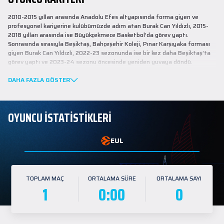
2010-2015 yılları arasında Anadolu Efes altyapısında forma giyen ve
profesyonel kariyerine kulübümüzde adım atan Burak Can Yıldızlı, 2015-
2018 yılları arasında ise Büyükçekmece Basketbol’da görev yaptı.
Sonrasında sırasıyla Beşiktaş, Bahçeşehir Koleji, Pınar Karşıyaka forması
giyen Burak Can Yıldızlı, 2022-23 sezonunda ise bir kez daha Beşiktaş’ta
görev yaptı ve 2023-24 sezonu öncesinde yeniden yuvaya döndü.
Burak Can, 2024-25 sezonu başında takımımızda Cumhurbaşkanlığı
DAHA FAZLA GÖSTER
Kupası sevinci yaşadı.
OYUNCU İSTATİSTİKLERİ
EUL
TOPLAM MAÇ
ORTALAMA SÜRE
ORTALAMA SAYI
1
0:00
0