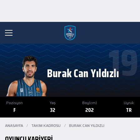
19
Burak Can Yıldızlı
Pozisyon
Yaş
Boy(cm)
Uyruk
F
32
202
TR
ANASAYFA
/
TAKIM KADROSU
/
BURAK CAN YILDIZLI
OYUNCU KARIYERI