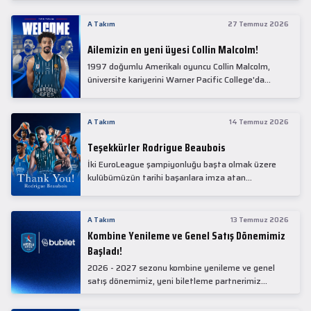
Collin Malcolm, bugün partnerimiz Anadolu Sağlık
Merkezi Hastanesi'nde kapsamlı sağlık
A Takım
27 Temmuz 2026
kontrollerinden geçti.
Ailemizin en yeni üyesi Collin Malcolm!
1997 doğumlu Amerikalı oyuncu Collin Malcolm,
üniversite kariyerini Warner Pacific College'da
tamamladıktan sonra profesyonel kariyerine
Gürcistan'da başladı.
A Takım
14 Temmuz 2026
Teşekkürler Rodrigue Beaubois
İki EuroLeague şampiyonluğu başta olmak üzere
kulübümüzün tarihi başarılara imza atan
kadrolarında yer alan Rodrigue Beaubois ile
yollarımızı ayırırken kendisine kulübümüze verdiği
emekler için teşekkür ederiz.
A Takım
13 Temmuz 2026
Kombine Yenileme ve Genel Satış Dönemimiz
Başladı!
2026 - 2027 sezonu kombine yenileme ve genel
satış dönemimiz, yeni biletleme partnerimiz
Bubilet'te başladı.