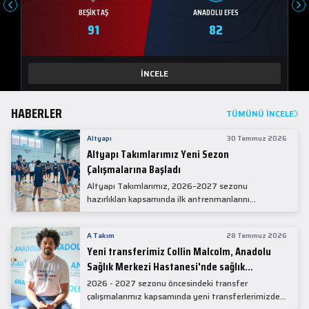
BEŞIKTAŞ
ANADOLU EFES
91
82
İNCELE
HABERLER
TÜMÜNÜ İNCELE
Altyapı
30 Temmuz 2026
Altyapı Takımlarımız Yeni Sezon
Çalışmalarına Başladı
Altyapı Takımlarımız, 2026–2027 sezonu
hazırlıkları kapsamında ilk antrenmanlarını
gerçekleştirdi.
A Takım
28 Temmuz 2026
Yeni transferimiz Collin Malcolm, Anadolu
Sağlık Merkezi Hastanesi'nde sağlık
kontrolünden geçti.
2026 - 2027 sezonu öncesindeki transfer
çalışmalarımız kapsamında yeni transferlerimizden