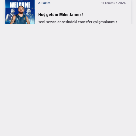
A Takım
11 Temmuz 2026
Hoş geldin Mike James!
Yeni sezon öncesindeki transfer çalışmalarımız
kapsamında Avrupa basketbolunun simge
isimlerinden Mike James ile 1+1 sezonluk sözleşme
imzaladık.
LİDER TABLOSU
EuroLeague
KUPALAR