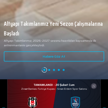
Yeni transferimiz Collin Malcolm, Anadol
arına
Sağlık Merkezi Hastanesi'nde sağlık
2026 - 2027 sezonu öncesindeki transfer çalışmalarımız kapsa
kontrolünden geçti.
ilk
yeni transferlerimizden Collin Malcolm, bugün partnerimiz Anadol
Merkezi Hastanesi'nde kapsamlı sağlık kontrollerinden geçti.
Habere Göz At
TAMAMLANDI - 20 Şubat Cum
Ziraat Bankası Türkiye Kupası
-
Sinan Erdem Spor Salonu