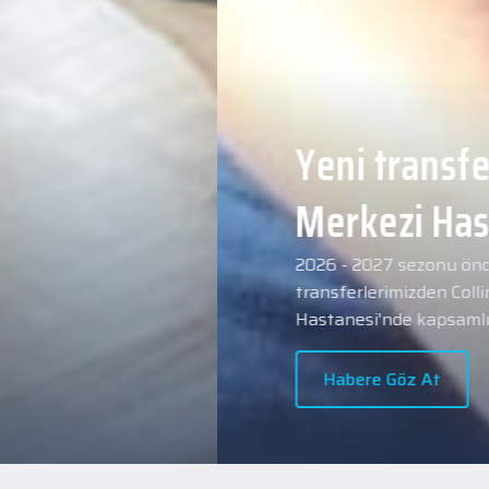
Yeni transferimiz Collin 
Merkezi Hastanesi'nde sa
geçti.
2026 - 2027 sezonu öncesindeki transfer çalışmal
transferlerimizden Collin Malcolm, bugün partneri
Hastanesi'nde kapsamlı sağlık kontrollerinden geçt
Habere Göz At