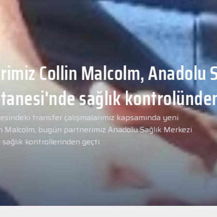
Malcolm, Anadolu Sağlık
ğlık kontrolünden
arımız kapsamında yeni
miz Anadolu Sağlık Merkezi
i.