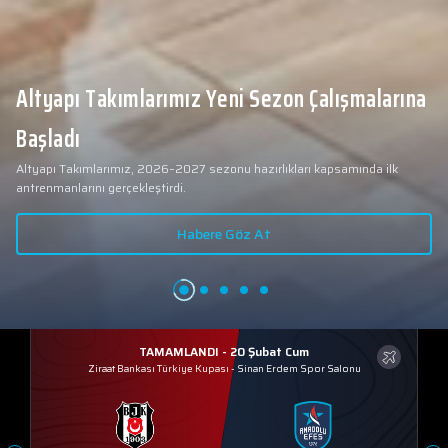
Altyapı Takımlarımız Yeni Sezon Çalışmalarına
Başladı
Altyapı Takımlarımız, 2026–2027 sezonu hazırlıkları kapsamında ilk
antrenmanlarını gerçekleştirdi.
Habere Göz At
TAMAMLANDI - 20 Şubat Cum
Ziraat Bankası Türkiye Kupası
-
Sinan Erdem Spor Salonu