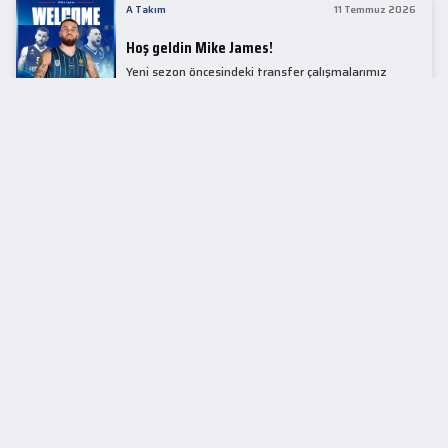
A Takım
11 Temmuz 2026
Hoş geldin Mike James!
Yeni sezon öncesindeki transfer çalışmalarımız
kapsamında Avrupa basketbolunun simge
isimlerinden Mike James ile 1+1 sezonluk sözleşme
imzaladık.
LİDER TABLOSU
EuroLeague
KUPALAR