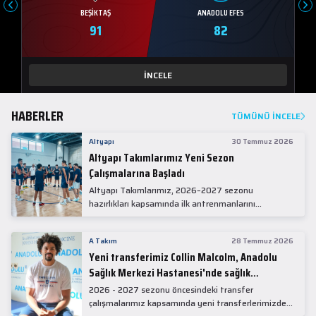
BEŞIKTAŞ
ANADOLU EFES
91
82
İNCELE
HABERLER
TÜMÜNÜ İNCELE
Altyapı
30 Temmuz 2026
Altyapı Takımlarımız Yeni Sezon
Çalışmalarına Başladı
Altyapı Takımlarımız, 2026–2027 sezonu
hazırlıkları kapsamında ilk antrenmanlarını
gerçekleştirdi.
A Takım
28 Temmuz 2026
Yeni transferimiz Collin Malcolm, Anadolu
Sağlık Merkezi Hastanesi'nde sağlık
kontrolünden geçti.
2026 - 2027 sezonu öncesindeki transfer
çalışmalarımız kapsamında yeni transferlerimizden