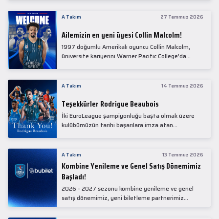
Collin Malcolm, bugün partnerimiz Anadolu Sağlık
Merkezi Hastanesi'nde kapsamlı sağlık
A Takım
27 Temmuz 2026
kontrollerinden geçti.
Ailemizin en yeni üyesi Collin Malcolm!
1997 doğumlu Amerikalı oyuncu Collin Malcolm,
üniversite kariyerini Warner Pacific College'da
tamamladıktan sonra profesyonel kariyerine
Gürcistan'da başladı.
A Takım
14 Temmuz 2026
Teşekkürler Rodrigue Beaubois
İki EuroLeague şampiyonluğu başta olmak üzere
kulübümüzün tarihi başarılara imza atan
kadrolarında yer alan Rodrigue Beaubois ile
yollarımızı ayırırken kendisine kulübümüze verdiği
emekler için teşekkür ederiz.
A Takım
13 Temmuz 2026
Kombine Yenileme ve Genel Satış Dönemimiz
Başladı!
2026 - 2027 sezonu kombine yenileme ve genel
satış dönemimiz, yeni biletleme partnerimiz
Bubilet'te başladı.