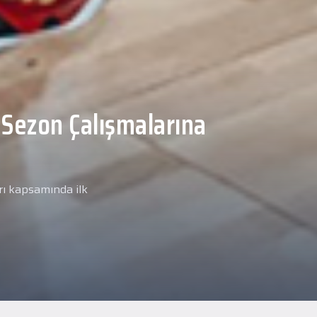
Malcolm, Anadolu Sağlık
ğlık kontrolünden
arımız kapsamında yeni
miz Anadolu Sağlık Merkezi
i.