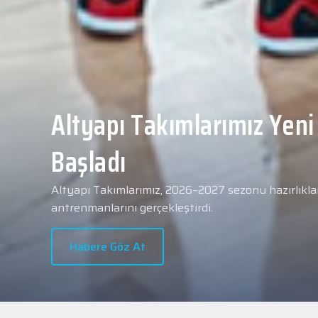
Yeni transferimiz Collin 
Merkezi Hastanesi'nde sa
geçti.
2026 - 2027 sezonu öncesindeki transfer çalışmal
transferlerimizden Collin Malcolm, bugün partneri
Hastanesi'nde kapsamlı sağlık kontrollerinden geçt
Habere Göz At