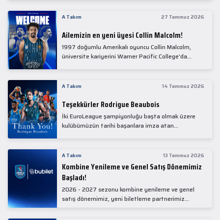
Collin Malcolm, bugün partnerimiz Anadolu Sağlık
Merkezi Hastanesi'nde kapsamlı sağlık
A Takım
27 Temmuz 2026
kontrollerinden geçti.
Ailemizin en yeni üyesi Collin Malcolm!
1997 doğumlu Amerikalı oyuncu Collin Malcolm,
üniversite kariyerini Warner Pacific College'da
tamamladıktan sonra profesyonel kariyerine
Gürcistan'da başladı.
A Takım
14 Temmuz 2026
Teşekkürler Rodrigue Beaubois
İki EuroLeague şampiyonluğu başta olmak üzere
kulübümüzün tarihi başarılara imza atan
kadrolarında yer alan Rodrigue Beaubois ile
yollarımızı ayırırken kendisine kulübümüze verdiği
emekler için teşekkür ederiz.
A Takım
13 Temmuz 2026
Kombine Yenileme ve Genel Satış Dönemimiz
Başladı!
2026 - 2027 sezonu kombine yenileme ve genel
satış dönemimiz, yeni biletleme partnerimiz
Bubilet'te başladı.