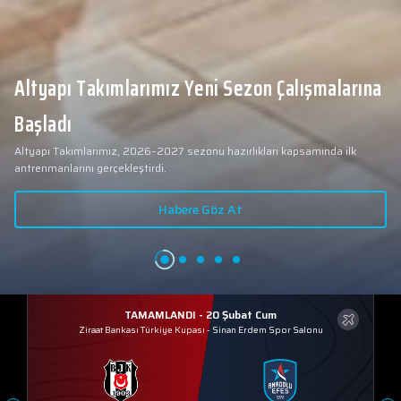
Altyapı Takımlarımız Yeni Sezon Çalışmalarına
Başladı
Altyapı Takımlarımız, 2026–2027 sezonu hazırlıkları kapsamında ilk
antrenmanlarını gerçekleştirdi.
Habere Göz At
TAMAMLANDI - 20 Şubat Cum
Ziraat Bankası Türkiye Kupası
-
Sinan Erdem Spor Salonu