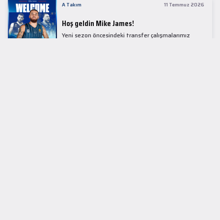
A Takım
11 Temmuz 2026
Hoş geldin Mike James!
Yeni sezon öncesindeki transfer çalışmalarımız
kapsamında Avrupa basketbolunun simge
isimlerinden Mike James ile 1+1 sezonluk sözleşme
imzaladık.
LİDER TABLOSU
EuroLeague
KUPALAR