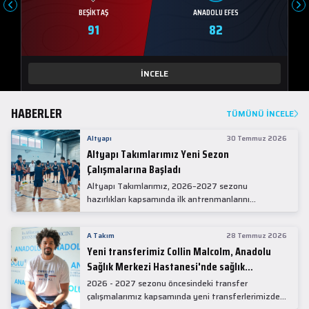
BEŞIKTAŞ
ANADOLU EFES
91
82
İNCELE
HABERLER
TÜMÜNÜ İNCELE
Altyapı
30 Temmuz 2026
Altyapı Takımlarımız Yeni Sezon
Çalışmalarına Başladı
Altyapı Takımlarımız, 2026–2027 sezonu
hazırlıkları kapsamında ilk antrenmanlarını
gerçekleştirdi.
A Takım
28 Temmuz 2026
Yeni transferimiz Collin Malcolm, Anadolu
Sağlık Merkezi Hastanesi'nde sağlık
kontrolünden geçti.
2026 - 2027 sezonu öncesindeki transfer
çalışmalarımız kapsamında yeni transferlerimizden